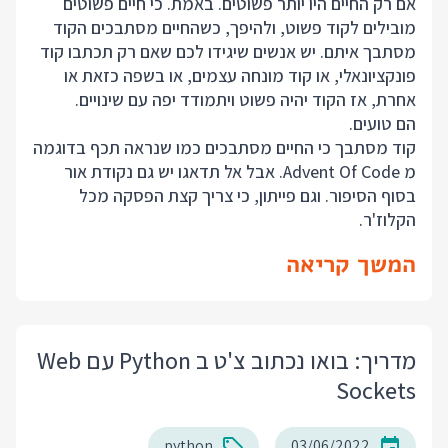
אם רק החיים היו יותר פשוטים. באמת. כי חיים פשוטים
מובילים לקוד פשוט, ולהיפך, כשהחיים מסתבכים הקוד
מסתבך איתם. יש אנשים שיגידו לכם שאם רק תכתבו קוד
פונקציונאלי, או קוד מונחה עצמים, או בשפה כזאת או
אחרת, אז הקוד יהיה פשוט ויתמודד יפה עם שינויים.
הם טועים.
קוד מסתבך כי החיים מסתבכים כמו שנראה תכף בדוגמה
מ Advent Of Code. אבל אל תדאגו יש גם נקודת אור
בסוף הסיפור. וגם פייתון, כי צריך קצת הפסקה מכל
הקלוז'ר.
המשך קריאה
מדריך: בואו נכתוב צ'ט ב Python עם Web
Sockets
python
03/06/2022