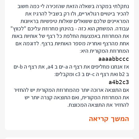
נתקלתי במקרה בשאלה הזאת שהזכירה לי כמה חשוב
להכיר ביטויים רגולאריים, ולו רק בשביל להרגיז את
המראיינים שלכם ששואלים שאלות טיפשיות בראיונות
עבודה. המשחק הוא כזה - בהינתן מחרוזת עליכם "לכווץ"
את המחרוזת באמצעות החלפת כל רצף של אותיות באות
אחת מהרצף ואחריה מספר האותיות ברצף. לדוגמה אם
המחרוזת המקורית היא:
aaaabbccc

אז אנחנו מחליפים את רצף ה a-ים ב a4, את רצף ה b-ים
ב b2 ואת רצף ה c-ים ב c3 ומקבלים:
a4b2c3

אם התוצאה ארוכה יותר מהמחרוזת המקורית יש להחזיר
את המחרוזת המקורית, ואם התוצאה קצרה יותר יש
להחזיר את התוצאה המכווצת.
המשך קריאה