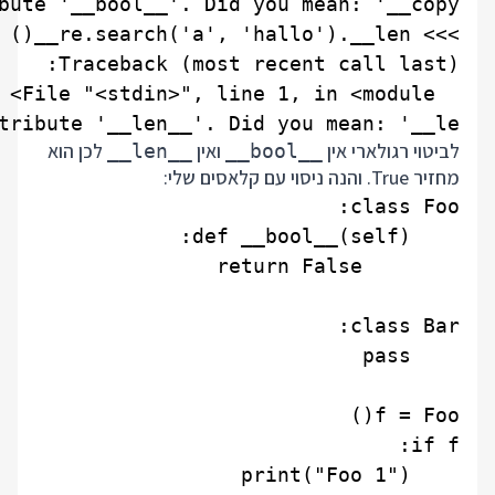
ibute '__len__'. Did you mean: '__le__'?

לביטוי רגולארי אין
ואין
לכן הוא
__len__
__bool__
מחזיר True. והנה ניסוי עם קלאסים שלי: