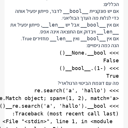
הכללים:
אם יש פונקציית
לדבר, פייתון יפעיל אותה
__bool__
כדי לגלות מה הערך הבוליאני.
אם אין
אבל יש
, פייתון יפעיל את
__len__
__bool__
ויבדוק אם התוצאה אינה אפס.
__len__
אם אין
ואין
מחזירים True.
__len__
__bool__
הנה כמה ניסויים:
True

מה עם דוגמת הביטוי הרגולארי?