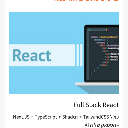
Full Stack React
כולל Next.JS + TypeScript + Shadcn + TailwindCSS
- הסטאק של ה AI