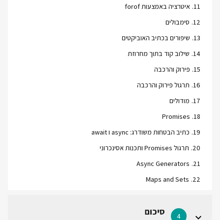
11
.
איטרציה באמצעות forof
12
.
סימבולים
13
.
שיפורים בכתיב האוביקטים
14
.
שילוב קוד בתוך מחרוזת
15
.
פירוק והרכבה
16
.
תרגול פירוק והרכבה
17
.
מודולים
Promises
.
18
19
.
כתיב הבטחות משודרג: async ו await
20
.
תרגול Promises ותכנות אסינכרוני
Async Generators
.
21
Maps and Sets
.
22
סיכום
4