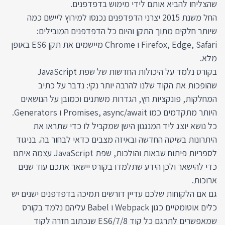
שהצליחו להביא אותם לידי מימוש בדפדפנים.
החל משנת 2015 יצרני הדפדפנים נכנסו למירוץ ליישם כמה
שיותר חלקים מתוך התקן והיום כל הדפדפנים המובילים:
Firefox, Edge, Safari ו Chrome מיישמים את תקן ES6 באופן
מלא.
בקורס נלמד על היכולות החדשות של שפת JavaScript
שהופכות את הקוד שלנו להרבה יותר נקי: נדבר על כתיב
המחלקות, פונקציות חץ, הגדרות משתנים וכמובן על הנושאים
היותר מתקדמים כמו Promises, async/await ו Generators.
כל נושא יוצג ליד המנגנון הישן שמקביל לו כדי שתראו את
היתרונות בשיטה החדשה ובאיזה מצבים כדאי לבחור בה. בניגוד
לספריות פיתוח שבאות והולכות, שפת JavaScript עצמה איתנו
כדי להישאר ולכן הידע שתלמדו בקורס יישאר אתכם עוד שנים
ארוכות.
גם אם הלקוחות שלכם עדיין דורשים תמיכה בדפדפנים ישנים יש
כלים אוטומטיים כגון Webpack ו Babel עליהם נלמד בקורס
שמאפשרים לתרגם כל קוד ES6/7/8 שנכתוב חזרה לקוד