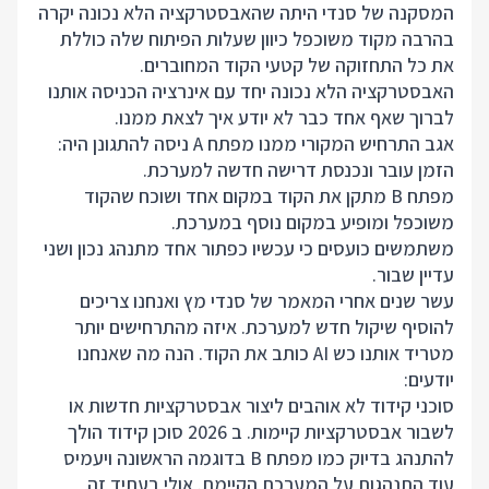
המסקנה של סנדי היתה שהאבסטרקציה הלא נכונה יקרה
בהרבה מקוד משוכפל כיוון שעלות הפיתוח שלה כוללת
את כל התחזוקה של קטעי הקוד המחוברים.
האבסטרקציה הלא נכונה יחד עם אינרציה הכניסה אותנו
לברוך שאף אחד כבר לא יודע איך לצאת ממנו.
אגב התרחיש המקורי ממנו מפתח A ניסה להתגונן היה:
הזמן עובר ונכנסת דרישה חדשה למערכת.
מפתח B מתקן את הקוד במקום אחד ושוכח שהקוד
משוכפל ומופיע במקום נוסף במערכת.
משתמשים כועסים כי עכשיו כפתור אחד מתנהג נכון ושני
עדיין שבור.
עשר שנים אחרי המאמר של סנדי מץ ואנחנו צריכים
להוסיף שיקול חדש למערכת. איזה מהתרחישים יותר
מטריד אותנו כש AI כותב את הקוד. הנה מה שאנחנו
יודעים:
סוכני קידוד לא אוהבים ליצור אבסטרקציות חדשות או
לשבור אבסטרקציות קיימות. ב 2026 סוכן קידוד הולך
להתנהג בדיוק כמו מפתח B בדוגמה הראשונה ויעמיס
עוד התנהגות על המערכת הקיימת. אולי בעתיד זה