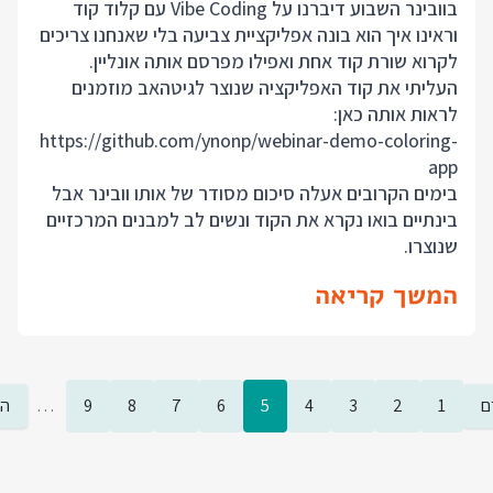
בוובינר השבוע דיברנו על Vibe Coding עם קלוד קוד
וראינו איך הוא בונה אפליקציית צביעה בלי שאנחנו צריכים
לקרוא שורת קוד אחת ואפילו מפרסם אותה אונליין.
העליתי את קוד האפליקציה שנוצר לגיטהאב מוזמנים
לראות אותה כאן:
https://github.com/ynonp/webinar-demo-coloring-
app
בימים הקרובים אעלה סיכום מסודר של אותו וובינר אבל
בינתיים בואו נקרא את הקוד ונשים לב למבנים המרכזיים
שנוצרו.
המשך קריאה
ם
1
2
3
4
5
6
7
8
9
…
הב