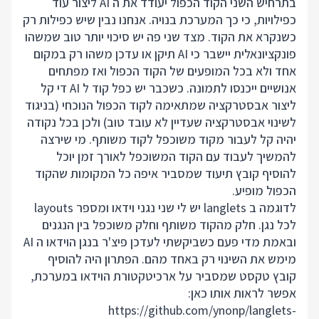
בתרחיש השני הקוד הכפול יעודד את ה AI ליצור עוד
כפילויות, כי כך המערכת בנויה. אנחנו נבין שיש כפילות רק
כשנקרא את הקוד. מצד שני פה יש סיכוי יותר טוב שמשהו
פונקציונאלית יישבר כי AI תיקן או עדכן משהו רק במקום
אחד ולא בכל המופעים של הקוד הכפול ואז מפתחים
אנושיים ייכנסו לתמונה. כשכבר יש כפל קוד ל AI די קל
ליצור אבסטרקציה שמתאימה לקוד הכפול הנוכחי (בניגוד
לשינוי אבסטרקציה שעדיין לא עובד טוב) ולכן בכל נקודה
יהיה קל לעבור מקוד משוכפל לקוד משותף. מי שירצה
להמשיך לעבוד עם הקוד המשוכפל לאורך זמן יוכל
להוסיף קובץ תיעוד שמסביר איפה כל המקומות שהקוד
הכפול מופיע.
לדוגמה ב langlets יש לי שני נגני וידאו ומספר layouts
לכל נגן. חלק מהקוד משותף וחלק משוכפל בין הנגנים
ובאמת מדי פעם כשביקשתי לעדכן פיצ'ר בנגן הוידאו ה AI
מימש את השינוי רק באחד מהם. הפתרון היה להוסיף
קובץ טקסט שמסביר על ארכיטקטורת הוידאו במערכת,
אפשר לראות אותו כאן:
https://github.com/ynonp/langlets-