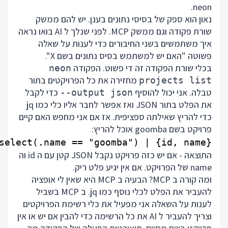
neon.
נאון הוא ספק של בסיסי נתונים בענן. יש להם ממשק
שורת פקודה וגם ממשק MCP. לפני שנלך ל AI בואו נראה
איך משתמשים בשני החיבורים כדי לענות על שאלה
פשוטה "האם יש למשתמש בסיס נתונים בשם X".
בכלי שורת הפקודה זה די פשוט. הפקודה
neon
מחזירה את כל הפרויקטים בתור
projects list
טבלה. אני יכול להוסיף
כדי לקבל
--output json
את הפלט בתור JSON ואז אפשר לחבר אליו כלי כמו jq
כדי להריץ שאילתה ספציפית. אז אם אני מחפש האם קיים
פרויקט בשם goomba אוכל להריץ:
elect(.name == "goomba") | {id, name}'

התוצאה - אם יש כזה פרויקט נקבל JSON קטן עם ה id וה
name של הפרויקט. אם אין יגיע פלט ריק.
ומה קורה ב MCP? הבעיה ב MCP היא שאין לי אופציה
להעביר את הפלט לכלי נוסף כמו jq. ב MCP בשביל
לענות על השאלה אני מפעיל את כלי רשימת הפרויקטים
וצריך להעביר ל AI את כל הרשימה כדי להבין אם יש או אין