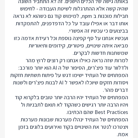
באותה גישה של הכלים הישנים. זה לא התחביר השונה
שהיה קשה אלא ההתרגלות לשיטת העבודה - לחיפוש
חבילות מוכנות ב npm, למימוש קוד גם כשהוא לא נראה
אותו דבר או אפילו עובד על כל הדפדפנים, להתמקדות
בביצועים כי עכשיו זה אפשרי.
ועכשיו אנחנו על סף קפיצה נוספת וכל רעידת אדמה כזו
מביאה איתה שינויים, פיטורים, קידומים ותיאוריות
שמשתנות חדשות לבקרים.
למרות שזה נראה כאילו אנחנו רק רוצים לרוץ מהר
ולדלוור עוד פיצ'רים, הסיפור של ה AI הוא יותר מורכב:
המפתחים של העתיד ישימו דגש על פיתוח תשתיות חזקות
ויסודות חזקים שיוכלו לאפשר ל AI לבנות פיצ'רים ולשנות
דברים מהר.
המפתחים של העתיד יהיו הרבה יותר טובים בלקרוא קוד
ויהיו הרבה יותר רגישים כשהקוד לא תואם לתבניות ול
Best Practices שהם הכתיבו.
המפתחים של העתיד ינהלו מערכות שבונות מערכות
ויצטרכו לנטר את השינויים בקוד ואירועים בלוגים בזמן
אמת.