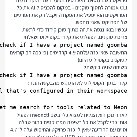
פרויקט בשם מסוים. תיאורטית הפעלה של הפקודה מה
CLI אמורה לחסוך טוקנים - במקום להכניס ל AI את כל
הפרויקטים הוא יפעיל את הפקודה ויקבל רק את הפרטים
של הפרויקט שאני מחפש.
עכשיו בואו ננסה את זה מתוך סוכן קידוד כדי לראות
צריכת טוקנים. הפעלתי את קלוד בקופיילוט ושאלתי:
check if I have a project named goomba

התשובה שאין כזה עלתה 4.9 קרדיטים (כי ככה הם קוראים
לטוקנים בקופיילוט היום).
בשיחה שניה ביקשתי:
check if I have a project named goomba

קלוד בתוך הקופיילוט לא התרגש מהבקשה וענה:
t me search for tools related to Neon.

לאחר מכן הוא הצליח למצוא כלי בשם neonctl והפעיל
אותו כדי לקבל את כל רשימת הפרויקטים בתור טבלה
וסיים עם ההודעה שאין לי כזה פרויקט והחיפוש עלה לי 4.7
קרדיטים - קצת פחות מה MCP אבל עדיין לא סיבה