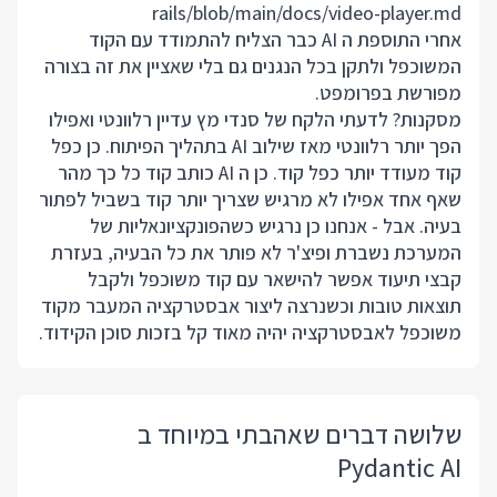
rails/blob/main/docs/video-player.md
אחרי התוספת ה AI כבר הצליח להתמודד עם הקוד
המשוכפל ולתקן בכל הנגנים גם בלי שאציין את זה בצורה
מפורשת בפרומפט.
מסקנות? לדעתי הלקח של סנדי מץ עדיין רלוונטי ואפילו
הפך יותר רלוונטי מאז שילוב AI בתהליך הפיתוח. כן כפל
קוד מעודד יותר כפל קוד. כן ה AI כותב קוד כל כך מהר
שאף אחד אפילו לא מרגיש שצריך יותר קוד בשביל לפתור
בעיה. אבל - אנחנו כן נרגיש כשהפונקציונאליות של
המערכת נשברת ופיצ'ר לא פותר את כל הבעיה, בעזרת
קבצי תיעוד אפשר להישאר עם קוד משוכפל ולקבל
תוצאות טובות וכשנרצה ליצור אבסטרקציה המעבר מקוד
משוכפל לאבסטרקציה יהיה מאוד קל בזכות סוכן הקידוד.
שלושה דברים שאהבתי במיוחד ב
Pydantic AI