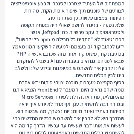
המפתחים של העתיד יצטרכו לסנכרן ולבצע אופטימיזציה
לצוותים של סוכנים תוך שיפור איכות הקוד, מהירות
הפיתוח וצמצום עלויות. כן זאת הנדסה.
שלא נטעה - בניגוד לרושם שאולי היה באותה תקופה
ולסטראוטיפים עקב פרשיות כמו leftpad, אנשי
הפרונטאנד לא "התקינו כל חבילה מ npm בלי לחשוב",
ידעו לכתוב קוד גם בעצמם ולמעשה השקיעו המון מאמץ
בכתיבת קוד, פשוט קוד אחר מזה שכתבו אנשי ה PHP
שבאו לפניהם. גם היום בעבודה עם AI בשביל להתקדם
עלינו להבין איך להשתמש במיומנות ובידע שלנו ולשלב
בינו לבין הכלים החדשים.
בסוף הקפיצה מערכות תוכנה וצוותי פיתוח יראו אחרת
ממה שהם נראים היום. המעבר ל FrontEnd הוציא אותנו
מהמונוליט, פתח את הדלת לפיתוח Micro Services
ובמידה רבה לתשתיות ענן. אף אחד לא יודע איך יראה
הפיתוח בעתיד ואיזה מיומנויות נצטרך, מה שבטוח הוא
שהדרך היא לא להבין איך להשתמש בכלים החדשים כדי
לעשות את אותו דבר שעשית עד עכשיו. הדרך קדימה היא
להשתמש בכלים החדשים ובאמצעותם לגלות רעיונות