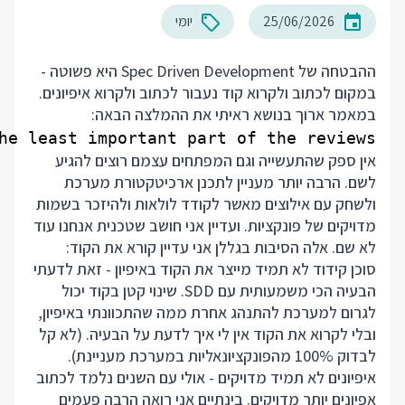
25/06/2026
יומי
ההבטחה של Spec Driven Development היא פשוטה -
במקום לכתוב ולקרוא קוד נעבור לכתוב ולקרוא איפיונים.
במאמר
ארוך בנושא ראיתי את ההמלצה הבאה:
e least important part of the reviews.

אין ספק שהתעשייה וגם המפתחים עצמם רוצים להגיע
לשם. הרבה יותר מעניין לתכנן ארכיטקטורת מערכת
ולשחק עם אילוצים מאשר לקודד לולאות ולהיזכר בשמות
מדויקים של פונקציות. ועדיין אני חושב שטכנית אנחנו עוד
לא שם. אלה הסיבות בגללן אני עדיין קורא את הקוד:
סוכן קידוד לא תמיד מייצר את הקוד באיפיון - זאת לדעתי
הבעיה הכי משמעותית עם SDD. שינוי קטן בקוד יכול
לגרום למערכת להתנהג אחרת ממה שהתכוונתי באיפיון,
ובלי לקרוא את הקוד אין לי איך לדעת על הבעיה. (לא קל
לבדוק 100% מהפונקציונאליות במערכת מעניינת).
איפיונים לא תמיד מדויקים - אולי עם השנים נלמד לכתוב
אפיונים יותר מדויקים. בינתיים אני רואה הרבה פעמים