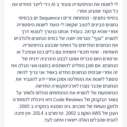
לי לשנות את ההיסטוריה ונעזר ב AI כדי לייצר מחדש את
כל הקוד שמגיע אחרי.
בסיסי נתונים - מפתחות זרים ו Sequence-ים בבסיסי
נתונים מבינים למצב שקשה לי מאוד לשנות היסטוריה
אחרי שהיא קרתה. בעתיד אנחנו נצטרך למצוא דרך
להוציא "ענף" מגרסה ישנה של בסיס הנתונים ולהלביש
את הנתונים החדשים על השינוי שנבצע בהיסטוריה.
תשתיות - שינוי חיבורי תשתית עם כלים כמו אנסיבל או
טרפורם היום מכריח אותנו לבצע מיגרציה ידנית של
הנתונים. אם סוכן מחליט להשתמש במונגו ואני מגלה את
זה אחרי שבסיס הנתונים החדש באוויר אני צריך להיות
מסוגל לשנות את ההחלטה וסוכן אחרי ידע להעביר את
הנתונים שכבר נוצרו לארכיטקטורה החדשה.
המשמעות של להוציא את המפתחים מהלופ ולוותר על
צוואר הבקבוק של Code Reviews היא היכולת להתחרט
ולתקן טעויות של סוכנים. גיט הומצא במקרה ב 2005.
הענן של AWS הוקם ב 2002. טרפורם ב 2014. אין סיבה
להניח שהכלים האלה יישארו איתנו לעד.