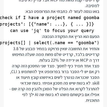
למסיבה.
בואו ננסה לעזור לו. כתבתי את הפרומפט הבא:
  can use 'jq' to focus your query

הפעם הוא הריץ את הפקודה הנכונה:
rojects[] | select(.name == "goomba")'

והחזיר את התשובה שאין פרויקט במחיר מבצע של 3.8
קרדיטים בלבד, קרדיט שלם פחות ממה שעלה החיפוש
דרך ה MCP או ירידה של 22% בעלות.
מצד אחד תמיד כיף לחסוך. מצד שני החסכון הזה קורה
רק אם יש לי הסבר ברור בפרומפט איך להשתמש ב CLI,
הסבר שכנראה נצטרך לשים באיזשהו קובץ תיעוד או
skill. לא בטוח שיש פה חסכון אמיתי. בטוח שכדאי
להתרגל לקרוא את הפלט של הסוכן ולהבין מה קרה שם -
אפילו אם ביקשתם משהו לא בטוח שה AI ילך לפי
התוכנית.