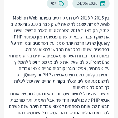
24/06/2026
יומי
בין 2015 ל 2018 לימדתי קורסים בפיתוח Web ו Mobile
Web. למרות שאנגולר יצאה לשוק כבר ב 2010 וריאקט ב
2013, רק באזור 2015 הטכנולוגיות האלה הבשילו ושינו
את שוק העבודה. באותן שנים פגשתי המון מפתחי PHP ו
jQuery שידעו הרבה יותר ממני על דפדפנים ובמיוחד על
דפדפנים ישנים ובכל זאת התקשו למצוא עבודה.
באותו הזמן חברות השקיעו מאמצים אדירים בגיוס מפתחי
Front End. כולם שאלו את כולם מי מכיר ויכול להמליץ
על מפתחים, אפילו בוגרי קורסים טריים מצאו עבודה
יחסית בקלות. כולם חוץ מאנשי ה PHP וה jQuery. רק
לרשום את המילים האלה בקורות החיים היה יכול לעלות
לך בפסילה מראיונות.
מישהו היה יכול לחשוב שמדובר באיזו התנגדות של אותם
אנשי PHP לטכנולוגיה החדשה אבל האמת יותר מורכבת.
הבעיה של אותם מפתחים למצוא עבודה היתה שגם כשהם
למדו את הכלים החדשים הם המשיכו להשתמש בהם