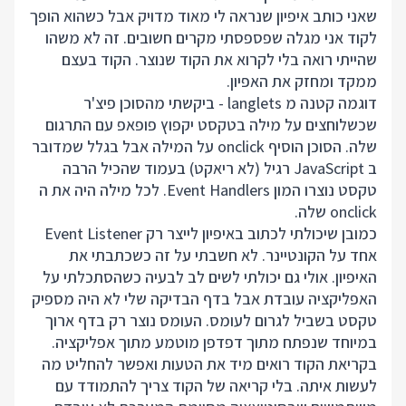
שאני כותב איפיון שנראה לי מאוד מדויק אבל כשהוא הופך
לקוד אני מגלה שפספסתי מקרים חשובים. זה לא משהו
שהייתי רואה בלי לקרוא את הקוד שנוצר. הקוד בעצם
ממקד ומחזק את האפיון.
דוגמה קטנה מ langlets - ביקשתי מהסוכן פיצ'ר
שכשלוחצים על מילה בטקסט יקפוץ פופאפ עם התרגום
שלה. הסוכן הוסיף onclick על המילה אבל בגלל שמדובר
ב JavaScript רגיל (לא ריאקט) בעמוד שהכיל הרבה
טקסט נוצרו המון Event Handlers. לכל מילה היה את ה
onclick שלה.
כמובן שיכולתי לכתוב באיפיון לייצר רק Event Listener
אחד על הקונטיינר. לא חשבתי על זה כשכתבתי את
האיפיון. אולי גם יכולתי לשים לב לבעיה כשהסתכלתי על
האפליקציה עובדת אבל בדף הבדיקה שלי לא היה מספיק
טקסט בשביל לגרום לעומס. העומס נוצר רק בדף ארוך
במיוחד שנפתח מתוך דפדפן מוטמע מתוך אפליקציה.
בקריאת הקוד רואים מיד את הטעות ואפשר להחליט מה
לעשות איתה. בלי קריאה של הקוד צריך להתמודד עם