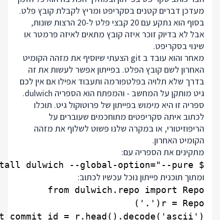
מעדכן דברים קטנים בסקריפט ומריץ לקבלת קובץ פלט.
בסוף הוא נתקע עם 20 קבצי פלט ל-20 הרצות שונות,
אבל לא בדיוק זוכר איזה קובץ מתאים לאיזה פרמטר או
שינוי בסקריפט.
מאחר והוא עובד ב git הצעתי שיוסיף את מזהה הקומיט
האחרון לשם קובץ הפלט. בפייתון אפשר לעשות את זה
בדרך שלא תלויה בפלטפורמה ותעבוד אפילו אם אין לכם
גיט מותקן על המחשב - והמפתח הוא הספריה dulwich.
ספריה זו היא מימוש בפייתון של פרוטוקול גיט. תוכלו
לכתוב איתה סקריפטים מתוחכמים שעוברים על
הריפוזיטורי, או במקרה שלנו פשוט לשלוף את מזהה
הקומיט האחרון.
מתקינים את הספריה עם:
$ pip install dulwich --global-option="--pure"

ומתוך תוכנית פייתון נוכל עכשיו לכתוב: