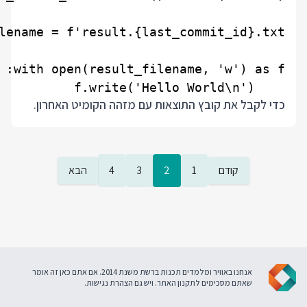
    f.write('Hello World\n')

כדי לקבל את קובץ התוצאות עם מזהה הקומיט האחרון.
קודם
1
2
3
4
הבא
אנחנו באוויר ומלמדים תכנות ברשת משנת 2014. אם אתם כאן זה אומר
שאתם מסכימים ל
תקנון האתר
. ויש גם
הצהרת נגישות
.