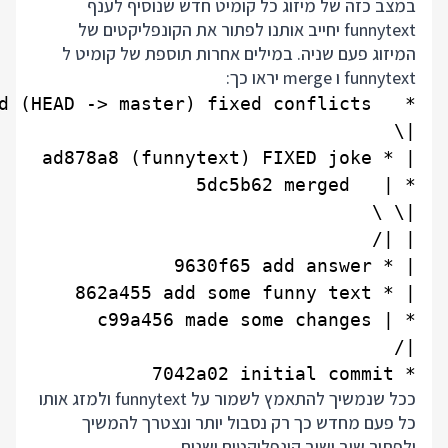
במצב כזה של מיזוג כל קומיט חדש שנוסיף לענף
funnytext יחייב אותנו לפתור את הקונפליקטים של
המיזוג פעם שניה. במילים אחרות תוספת של קומיט ל
funnytext ו merge יראו כך:
* 7042a02 initial commit

ככל שנמשיך להתאמץ לשמור על funnytext ולמזג אותו
כל פעם מחדש כך רק נסבול יותר ונצטרך להמשיך
ולפתור שוב ושוב קונפליקטים ישנים.