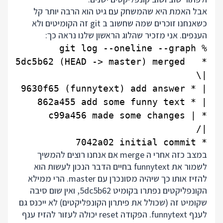
אבל האמת היא שהמשחק עם גיט הוא הרבה יותר קל
כשאנחנו זוכרים שמה שחשוב ב git זה הקומיטים ולא
הענפים. אני מזכיר שהלוג הראשון שלנו נראה כך:
* 7042a02 initial commit

במצב כזה אחרי ה merge אם אנחנו רוצים להמשיך
לשמור את funnytext בחיים הדבר הנכון לעשות הוא
להזיז אותו כך שיהיה מסונכרן עם master. הרי ממילא
הקונפליקטים נפתרו בקומיט 5dc5b62, ואין שום סיבה
שקומיט זה (שכולל את פיתרון הקונפליקטים) לא ייכנס גם
לענף funnytext. הפקודה reset יכולה לעזור להזיז ענף