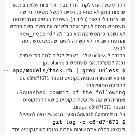
חקרתי כשהגעתי לקוד הזה) עבור וולידציות שלא רצות או
שרצות בזמן לא מתאים. דמיינו למשל משימה חדשה
שנוצרת בלי תיאור (וולידית), נשמרת בבסיס הנתונים ואז
משתמש מנסה לערוך אותה ולשנות את השם. השם החדש
לא נשמר כי המשימה היא כבר לא
new_record?
והודעת השגיאה לא קשורה לשינוי שהמשתמש ניסה
לבצע.
בחזרה ל unless שלנו. בשביל לגלות למה קוד מסוים
נכנס למערכת אני משתמש ב git blame:
$ git blame -- app/models/task.rb | grep unless

ומוצא שהשורה נכנסה בקומיט מספר c8fd7f671 עם
ההודעה המופלאה:
Squashed commit of the following:

ואחריה רשימה של עשרות קומיטים שאוחדו לקומיט
מספר c8fd7f671 הקסום.
בלי ה Squash Commit הצעד הבא שלי היה להפעיל:
$ git log -p c8fd7f671

ולמצוא בפלט איזה שורות אחרות נכנסו באותו קומיט יחד