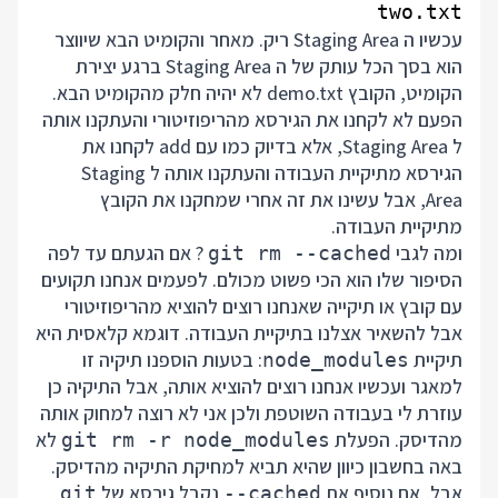
two.txt

עכשיו ה Staging Area ריק. מאחר והקומיט הבא שיווצר
הוא בסך הכל עותק של ה Staging Area ברגע יצירת
הקומיט, הקובץ demo.txt לא יהיה חלק מהקומיט הבא.
הפעם לא לקחנו את הגירסא מהריפוזיטורי והעתקנו אותה
ל Staging Area, אלא בדיוק כמו עם add לקחנו את
הגירסא מתיקיית העבודה והעתקנו אותה ל Staging
Area, אבל עשינו את זה אחרי שמחקנו את הקובץ
מתיקיית העבודה.
ומה לגבי
? אם הגעתם עד לפה
git rm --cached
הסיפור שלו הוא הכי פשוט מכולם. לפעמים אנחנו תקועים
עם קובץ או תיקייה שאנחנו רוצים להוציא מהריפוזיטורי
אבל להשאיר אצלנו בתיקיית העבודה. דוגמא קלאסית היא
תיקיית
: בטעות הוספנו תיקיה זו
node_modules
למאגר ועכשיו אנחנו רוצים להוציא אותה, אבל התיקיה כן
עוזרת לי בעבודה השוטפת ולכן אני לא רוצה למחוק אותה
מהדיסק. הפעלת
לא
git rm -r node_modules
באה בחשבון כיוון שהיא תביא למחיקת התיקיה מהדיסק.
אבל, אם נוסיף את
נקבל גירסא של
git
--cached