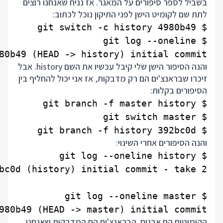
בשביל לספר סיפורים על המאגר. אז נניח שאנחנו רוצים
לתת שם לקומיט הישן לפני התיקון נוכל לכתוב:
80b49 (HEAD -> history) initial commit

והנה הסיפור הישן שלי קיבל עכשיו את השם history. אבל
זיכרו שבראנצ'ים הם רק מדבקות, אז אני יכול להחליף בין
הסיפורים בקלות:
$ git branch -f history 392bc0d

והנה הסיפורים אחרי השינוי:
980b49 (HEAD -> master) initial commit

הקומיטים הם אבנים. הבראנצ'ים הם המדבקות שאנחנו