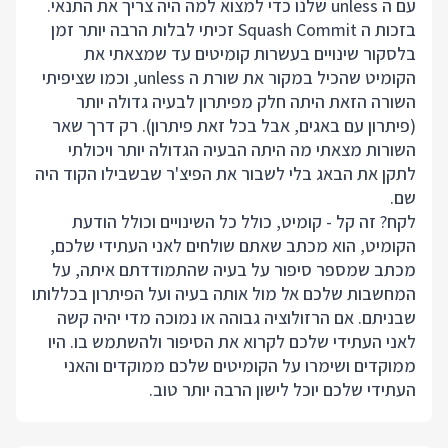
עם ה unless שלנו כדי למצוא למה היה צריך את התנאי.
בזכות ה Squash Commit זכיתי לבלות הרבה יותר זמן
בלסקור שינויים בעשרות קומיטים עד שמצאתי את
הקומיט שהכיל במקור את שורת ה unless, וכמו שציפיתי
השורה הזאת היתה חלק מפיתרון לבעיה גדולה יותר
(פיתרון עם באגים, אבל בכל זאת פיתרון). רק דרך שאר
השורות מצאתי מה היתה הבעיה הגדולה יותר ויכולתי
לתקן את הבאג בלי לשבור את הפיצ'ר שבשבילו הקוד היה
שם.
לקח? זה קל - קומיט, כולל כל השינויים וכולל הודעת
הקומיט, הוא מכתב שאתם שולחים לאני העתידי שלכם,
מכתב שמספר סיפור על בעיה שהתמודדתם איתה, על
המחשבות שלכם אל מול אותה בעיה ועל הפיתרון בכללותו
שבניתם. אם הרזולוציה גבוהה או נמוכה מדי יהיה קשה
לאני העתידי שלכם לקרוא את הסיפור ולהשתמש בו. היו
ממוקדים ושימרו על הקומיטים שלכם ממוקדים והאני
העתידי שלכם יוכל לישון הרבה יותר טוב.