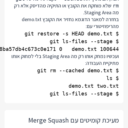
שלא מוחקת את הקובץ או התיקיה מהדיסק אלא רק
rm
מה Staging Area.
בחזרה למאגר הדוגמא נחזיר את הקובץ demo.txt
מהריפוזיטורי עם:
100644 5626abf0f72e58d7a153368ba57db4c673c0e171 0   demo.txt

ועכשיו נמחק אותו רק מה Staging Area בלי למחוק אותו
מתיקיית העבודה:
$ git ls-files --stage

מעיכת קומיטים עם Merge Squash