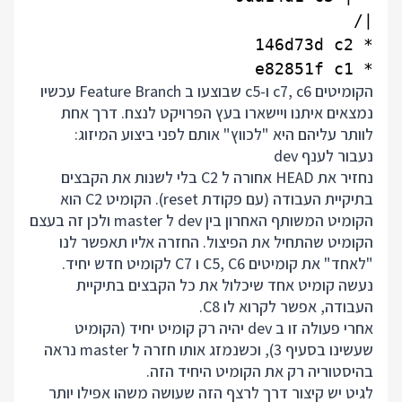
* e82851f c1

הקומיטים c7, c6 ו-c5 שבוצעו ב Feature Branch עכשיו
נמצאים איתנו ויישארו בעץ הפרויקט לנצח. דרך אחת
לוותר עליהם היא "לכווץ" אותם לפני ביצוע המיזוג:
נעבור לענף dev
נחזיר את HEAD אחורה ל C2 בלי לשנות את הקבצים
בתיקיית העבודה (עם פקודת reset). הקומיט C2 הוא
הקומיט המשותף האחרון בין dev ל master ולכן זה בעצם
הקומיט שהתחיל את הפיצול. החזרה אליו תאפשר לנו
"לאחד" את קומיטים C5, C6 ו C7 לקומיט חדש יחיד.
נעשה קומיט אחד שיכלול את כל הקבצים בתיקיית
העבודה, אפשר לקרוא לו C8.
אחרי פעולה זו ב dev יהיה רק קומיט יחיד (הקומיט
שעשינו בסעיף 3), וכשנמזג אותו חזרה ל master נראה
בהיסטוריה רק את הקומיט היחיד הזה.
לגיט יש קיצור דרך לרצף הזה שעושה משהו אפילו יותר