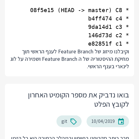
* e82851f c1

וקיבלנו מיזוג של Feature Branch לענף הראשי תוך
מחיקת ההיסטוריה של ה Feature Branch ושמירה על לוג
לינארי בענף הראשי.
בואו נדביק את מספר הקומיט האחרון
לקובץ הפלט
git
10/04/2019
חבר כותב סקריפט בפייתון ובמהלך הכתיבה הוא כל הזמן