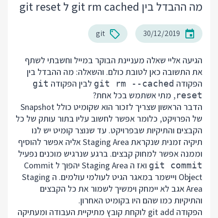
מה ההבדל בין git rm cached ל git reset
git
30/12/2019
הגיעה אליי שאלה מעניינת הבוקר במייל וחשבתי לשתף
את התשובה כאן לטובת כולם. והשאלה: מה ההבדל בין
הפקודה
לבין הפקודה
git
git rm --cached
, מתי אשתמש בכל אחת?
reset
הדבר הראשון שצריך לזכור הוא שקומיט כולל Snapshot
של הפרויקט, כלומר אפשר לחשוב עליו בתור עותק של כל
הקבצים והתיקיות שבפרויקט. עד שנוצר קומיט יש לנו
תיקיה זמנית שנקראת Staging Area אליה אפשר להוסיף
וממנה אפשר למחוק קבצים. ברגע שנרגיש מוכנים נפעיל
ואז ה Staging Area יהפוך ל Commit
git commit
Object ויישמר במאגר הגיט לעולמי עולמים. ה Staging
Area אגב לא יימחק וימשיך לשמור את כל הקבצים
והתיקיות כמו שהם היו בקומיט האחרון.
הפקודה git add לוקחת קובץ מתיקיית העבודה ומעתיקה