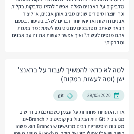
מדביקים על האבנים האלה. אפשר להזיז מדבקות בקלות
וכך ייווצרו סיפורים שונים סביב אותן אבנים, או ליצור
אבנים חדשות ואז יהיו יותר דברים לשלב בסיפור. בפעם
הבאה שאתם מסתבכים עם גיט נסו לשאול: מה באמת
אתם מנסים לעשות? ואיך אפשר לעשות את זה עם אבנים
ומדבקות?
למה לא כדאי להמשיך לעבוד על בראנצ'
ישן (ומה לעשות במקום)
git
29/05/2020
אחת הטעויות שחוזרות על עצמן כשמתכנתים חדשים
מגיעים ל Git היא הבלבול בין קומיטים ל Branch-ים.
מסיבות היסטוריות רבים מרגישים ש Branch הוא משהו
חשוב שיש לו אפילו סוג של הילה. ה Branch מייצג משהו