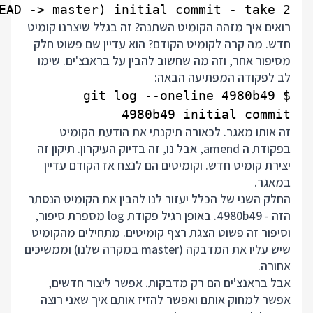
EAD -> master) initial commit - take 2

רואים איך מזהה הקומיט השתנה? זה בגלל שיצרנו קומיט
חדש. מה קרה לקומיט הקודם? הוא עדיין שם פשוט חלק
מסיפור אחר, וזה מה שחשוב להבין על בראנצ'ים. שימו
לב לפקודה המפתיעה הבאה:
4980b49 initial commit

זה אותו מאגר. לכאורה תיקנתי את הודעת הקומיט
בפקודת ה amend, אבל נו, זה בדיוק העיקרון. תיקון זה
יצירת קומיט חדש. וקומיטים הם לנצח אז הקודם עדיין
במאגר.
החלק השני של הכלל יעזור לנו להבין את הקומיט הנסתר
הזה - 4980b49. באופן רגיל פקודת log מספרת סיפור,
וסיפור זה פשוט הצגת רצף קומיטים. מתחילים מהקומיט
שיש עליו את המדבקה (master במקרה שלנו) וממשיכים
אחורה.
אבל בראנצ'ים הם רק מדבקות. אפשר ליצור חדשים,
אפשר למחוק אותם ואפשר להזיז אותם איך שאני רוצה