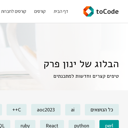
דף הבית
קורסים
קורסים לחברות
הבלוג של ינון פרק
טיפים קצרים וחדשות למתכנתים
כל הנושאים
ai
aoc2023
C++
QL
ruby
React
python
perl