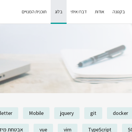
בקטנה
אודות
דברו איתי
בלוג
תוכנית המנויים
letter
Mobile
jquery
git
docker
S
TypeScript
vim
vue
אבטחת מיד