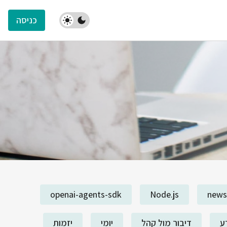
כניסה
openai-agents-sdk
Node.js
news
ע
דיבור מול קהל
יומי
יזמות