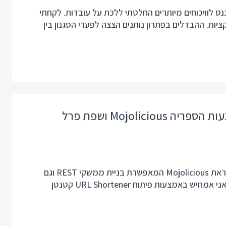
כנס לוויכוחים מיותרים החלטתי ללכת על עובדות. לקחתי
וטה של עיבוד רשימות תוך שימוש באותן 3 פונקציות. ההבדלים בפתרון נותנים הצצה לפערי הסגנון בין
בפוסט זה אני הולך לספר על ספריית פיתוח צד-שרת שנקראת Mojolicious המאפשרת בניית ממשקי REST וגם
יישומים מלאים. שפת הפיתוח היא פרל, זמן הלימוד קצר, ואני אמחיש באמצעות פיתוח URL Shortener קטנטן