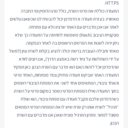
HTTPS.
התעודה כוללת את פרטי השרת, כולל מהו הדומיין ומי החברה
מאחוריו. בעזרת תעודה זו הדפדפן יכול להבטיח לנו שכשאנו גולשים
לאתר אנו אכן מדברים עם האתר שרצינו ולא עם מתחזה.
פונקציית הגיבוב (Hash) משמשת לחתימה על התעודה כך שלא
ניתן יהיה לשנות את הפרטים הרשומים בה לאחר הנפקתה.
מאחר וחבילה העוברת ברשת יכולה להגיע בקלות לשרת עוין (למשל
על ידי השתלטות על ציוד רשת באמצע הדרך), אנו רוצים לוודא
שהדפדפן יוכל לזהות האם הוא מדבר עם השרת הנכון. כאן תפקיד
התעודה: האתר שביקש תעודה מחזיק צמד מפתחות, האחד פרטי
והאחד ציבורי, המתאימים אחד לשני. את המפתח הציבורי רושמים
בתוך התעודה ואילו המפתח הפרטי נשמר במקום פרטי על השרת.
כשהדפדפן שלכם מקבל תעודה עם מפתח ציבורי, הוא שולח
״תרגיל״ לשרת אותו רק שרת שיש לו את המפתח הפרטי המתאים
מסוגל לפתור. פתרון התרגיל מוכיח שאכן אנו מדברים עם השרת
הנכון.