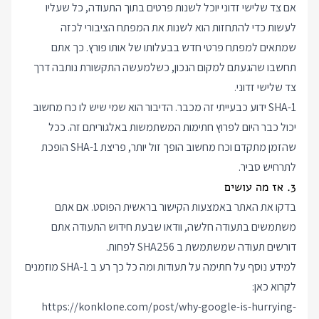
אם צד שלישי זדוני יוכל לשנות פרטים בתוך התעודה, כל שעליו
לעשות כדי להתחזות הוא לשנות את המפתח הציבורי לכזה
שמתאים למפתח פרטי חדש בבעלותו של אותו פורץ. כך אתם
תחשבו שהגעתם למקום הנכון, כשלמעשה התקשורת נותבה דרך
צד שלישי זדוני.
SHA-1 ידוע כבעייתי זה מכבר. הדיבור הוא שמי שיש לו כח מחשוב
יכול כבר היום לפרוץ חתימות המשתמשות באלגוריתם זה. ככל
שהזמן מתקדם וכח מחשוב הופך זול יותר, פריצת SHA-1 הופכת
לתרחיש סביר.
3. אז מה עושים
בדקו את האתר באמצעות הקישור בראשית הפוסט. אם אתם
משתמשים בתעודה חלשה, וודאו שבעת חידוש התעודה אתם
דורשים תעודה שמשתמשת ב SHA256 לפחות.
למידע נוסף על חתימה על תעודות ומה כל כך רע ב SHA-1 מוזמנים
לקרוא כאן:
https://konklone.com/post/why-google-is-hurrying-