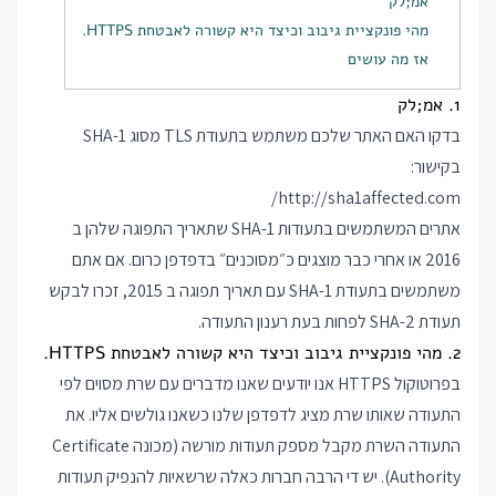
אמ;לק
מהי פונקציית גיבוב וכיצד היא קשורה לאבטחת HTTPS.
אז מה עושים
1. אמ;לק
בדקו האם האתר שלכם משתמש בתעודת TLS מסוג SHA-1
בקישור:
http://sha1affected.com/
אתרים המשתמשים בתעודות SHA-1 שתאריך התפוגה שלהן ב
2016 או אחרי כבר מוצגים כ״מסוכנים״ בדפדפן כרום. אם אתם
משתמשים בתעודת SHA-1 עם תאריך תפוגה ב 2015, זכרו לבקש
תעודת SHA-2 לפחות בעת רענון התעודה.
2. מהי פונקציית גיבוב וכיצד היא קשורה לאבטחת HTTPS.
בפרוטוקול HTTPS אנו יודעים שאנו מדברים עם שרת מסוים לפי
התעודה שאותו שרת מציג לדפדפן שלנו כשאנו גולשים אליו. את
התעודה השרת מקבל מספק תעודות מורשה (מכונה Certificate
Authority). יש די הרבה חברות כאלה שרשאיות להנפיק תעודות