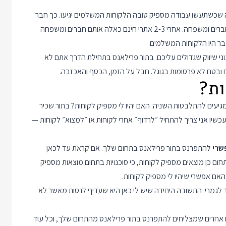
 שכשתעשו עבודה מספיק טובה הלקוחות המשלמים יגיעו. כך חבר
אחד שעובד היום כפרילאנסר החל את דרכו מבניית אתרים בחינם לחברים ומשפחה. אחרי 2-3 אתרי חינם כאלה אותם חברים ומשפחה
ר היו הלקוחות המשלמים.
י שיווק שגדולים עליכם. בתור פרילאנס בתחילת הדרך אתם לא
יעים להתלבטות השניה: האם יהיו לי מספיק לקוחות? בתור שכיר
, ועכשיו אני צריך להתחיל ״לרדוף״ אחרי לקוחות או ״למצוא״ לקוחות —
שרי
להתפרנס בתור פרילאנס בתחום שלך. אם קראת עד לכאן
ם כן מוצאים מספיק לקוחות, כי סוכנויות בתחום מוצאות מספיק
האם אפשרי שיהיו לי מספיק לקוחות.
ר לגמרי. התשובה היחידה שיש לי כאן היא שעדיף לנסות מאשר לא
 אחרים שמצליחים להתפרנס בתור פרילאנס מהתחום שלך, וכל עוד