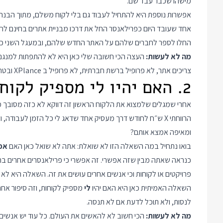
מישהו שכבר עבד שם.
אפשרות נוספת היא להתחיל לעבוד גם בלי לקוח משלם, מתוך הבנה
החלו לספר לחברים שלהם על האתר החדש שלהם, ובמעגל השני כב
מה לא לעשות:
העצה הכי חשובה שלי כאן היא לא להתפתות למנגנונ
צריכים אתר, לא פרופיל ברשת חברתית, לא פרופיל ב XPlance ובטח ובטח לא פרסומות בגוגל. חבל על הזמן, הכסף והאכזבה.
2. האם יהיו לי מספיק לקוחות?
אחרי שמגלים שלמצוא את הלקוח הראשון זה דווקא לא כזה מסובך מג
הרווחתי X ש״ח לחודש דרך מעסיק אחד שדאג לי כל הזמן לעבודה
ומאיפה אמצא אותם?
בואו נתחיל במה השאלה הזו לא שואלת: אתה לא שואל כאן האם
אפ
כנראה שאתה מבין שזה אפשרי. זה אפשרי כי פרילאנסרים אחרים בתחו
פרויקטים או לקוחות וכי אנשים אחרים עושים את זה. השאלה היא לא 
השאלה האמיתית כאן היא האם יהיו
לי
מספיק לקוחות, וזה סיפור אח
לנסות, ולא תוכל לדעת אם לא תנסה.
מה לא לעשות:
הכי חשוב לא להאשים את העולם. כל עוד יש אנשים