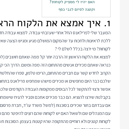
האם יהיו לי מספיק לקוחות?
וקטנה לסיום לגבי כסף
1. איך אמצא את הלקוח הראשון?
המעבר שלי לפרילאנס החל אחרי שעזבתי עבודה. למצוא עבודה חדשה
ללכת לראיונות ולחכות עד שהמקום המושלם מגיע ומגיש הצעה שאי
לקוחות? מי ירצה בכלל לשלם לי ?
למצוא את הלקוח הראשון זה הרבה יותר קל ממה שאתם חושבים (לפח
כנראה שאתם מכירים אנשים מהתחום הזה מפה ומשם. הדרך הכי קלה
הקרוב לחדש קשר עם חברים מהתחום, הרימו טלפון, ספרו שהחלטת
שלכם כבר היום מחפשים או מכירים מישהו שמחפש פרילאנס בתחום ש
אפשר ורצוי להתקשר לכל הבוסים ממקומות העבודה הקודמים שלכ
בקבלנות שירצו להוציא. הם כבר מכירים אתכם וסביר להניח שישמחו 
אם עבדתם בתור שכירים בסוכנות (למשל משרד עו״ד, חברת פרסום, 
עם המנהלים שם ולשאול האם יש לקוחות שהם רוצים להיפטר מהם ויס
לקוחות קטנים ולא רווחיים מהתקופה שהיו קטנות בעצמן. הסוכנות 