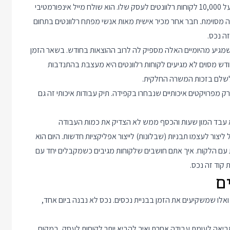
דוגמאות לנכסים? לא חסר. יש לי חבר שמחזיק רשימת תפוצה של מעל 10,000 לקוחות רלוונטים לעסק שלו. הוא שולח מייל אינפורמטיבי
 מסוימת. חבר אחר מכיר אישית מאות אנשי מפתח רלוונטים בתחום
ה נכס.
מגיע מהיומיים האלה מספיק לה לרוב ההוצאות בחודש. בשאר הזמן
דש מסוים לא מגיעים לקוחות רלוונטים היא מעצבת בהתנדבות
 לשלם בזכות המשרה החלקית.
 מפרויקטים איכותיים שנבחרו בקפידה. תיק עבודות איכותי זה גם
וא עבד המון שעות והכסף ממש לא הצדיק את כמות העבודה
צור לעצמו תבניות (שבלונות) לייצור אפליקציות חדשות. היום הוא
 עם הלקוח. איך אתם חושבים שלקוחות מגיבים כשמקבלים יחד עם
קוד זה נכס.
ואלו שמשקיעים את הזמן בבניית נכסים. נכס לא נבנה ביום אחד,
יאה לעומת עבודה אחרת ואיך להביא יותר לקוחות לעסק, במקום