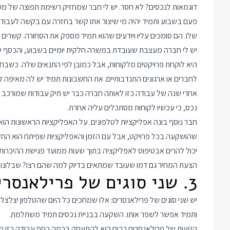
פעם בשבוע ותמיד יהיה מי שיצור אתו קשר בחזרה עם בקשה לעבודה
שלו. הם סומכים עליו ויודעים שהוא תמיד מספק את הסחורה. קשרים ז
יש לי חברה מעצבת שעובדת במשרה חלקית יומיים בשבוע, והכסף ש
היא לוקחת פרויקטים מלקוחות, אבל כמובן לפי התנאים שלה. כשבחו
לחברים או ארגונים התנדבותיים. את החשבונות תמיד יש לה מאיפה
אחרי שנה של עבודה כזו לאותה חברה כבר יש תיק עבודות שמורכב רק
נכס, כי עכשיו לקוחות מסתכלים עליה אחרת.
חבר נוסף בונה אפליקציות לטלפונים. על האפליקציות הראשונות ה
שהושקעה בכל פרויקט, אבל עם הזמן והאפליקציות שפיתח הוא החל לי
יכול להרים אבטיפוס לאפליקציה בתוך שעות ממועד פגישת ההיכרות
הצעת המחיר גם דמו שעובד שמתאים בדיוק למה שהם רצו? שבלונות 
3. שני סוגים של פרילאנסרים
יש שני סוגים של פרילאנסרים: אלו שמחכים כל היום שהטלפון יצלצל 
ותמיד אפשר לשפר אותו. השקעה בבניית נכסים תמיד משתלמת.
הטעות של פרילאנסרים רבים היא להתעסק בכמה כסף עבודה כזו מב