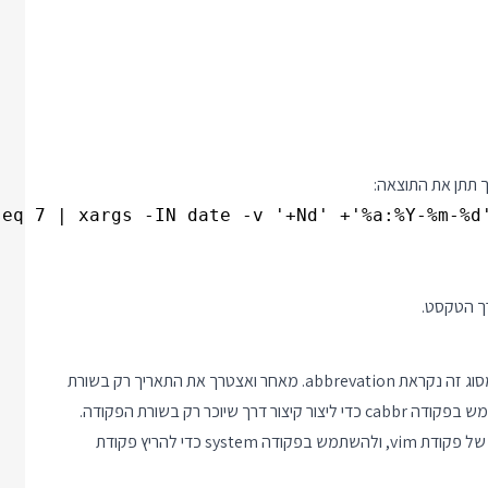
רך הטקסט.
עורך הטקסט האהוב עליי הוא vim. הדרך הקלה להוסיף קיצור דרך מסוג זה נקראת abbrevation. מאחר ואצטרך את התאריך רק בשורת
ך שיוכר רק בשורת הפקודה.
הטריק הוא להשתמש ב Evaluation Register כדי להדביק תוצאה של פקודת vim, ולהשתמש בפקודה system כדי להריץ פקודת