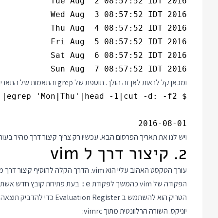
Sun Aug  7 08:57:52 IDT 2016

ומכאן קל לראות לאן זה הולך. תוספת של grep והתאמות של התאריך תתן את התוצאה:
2016-08-01

ויש לנו את תאריך הפרסום הבא. עכשיו רק צריך קיצור דרך מהיר בעו
2. קיצור דרך ל vim
הפקודה של vim כהמשך לפקודת
בעת פתיחת קובץ חדש אשתמש בפקודה cabbr כדי ליצור קיצור דר
:e
יוניקס. השורה הרלוונטית מתוך vimrc: