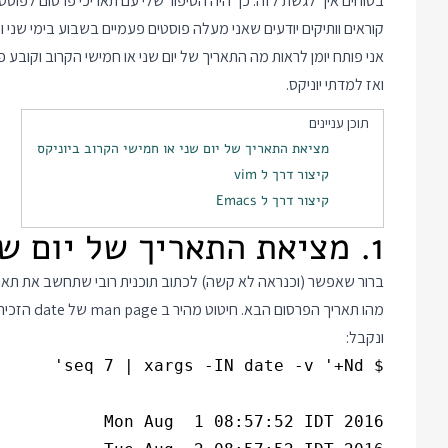
בטוחים איך לגשת לזה. כך היה הסיפור שלי עם תאריכי פרסום לפוסטי
קוראים וותיקים יודעים שאני מעלה פוסטים פעמיים בשבוע בימי שני
אני פותח יומן לראות מה התאריך של יום שני או חמישי הקרוב וקובע 
ואז למדתי יוניקס.
תוכן עניינים
מציאת התאריך של יום שני או חמישי הקרוב ביוניקס
קיצור דרך ל vim
קיצור דרך ל Emacs
1. מציאת התאריך של יום שני או חמישי הקרוב ביוניקס
ברור שאפשר (וכנראה לא קשה) לכתוב תוכנית רובי שתחשב את תארי
מהו תאריך הפרסום הבא. חיטוט מהיר ב man page של date הזכיר לי את המתג
ונקבל: