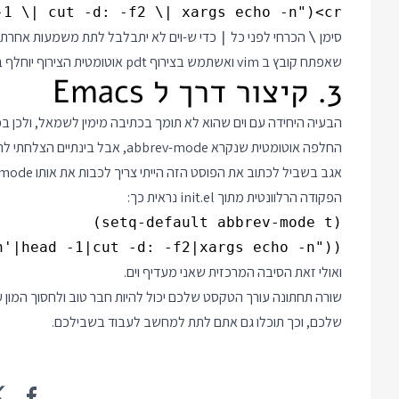
 \| cut -d: -f2 \| xargs echo -n")<cr>

סימן
הכרחי לפני כל
כדי ש-וים לא יתבלבל לתת משמעות אחרת 
|
\
שאפתח קובץ ב vim ואשתמש בצירוף pdt אוטומטית הצירוף יוחלף בתאריך הפרסום של הפוסט הבא.
3. קיצור דרך ל Emacs
הבעיה היחידה עם וים שהוא לא תומך בכתיבה מימין לשמאל, ולכן 
אגב בשביל לכתוב את הפוסט הזה הייתי צריך לכבות את אותו abbrev-mode.
הפקודה הרלוונטית מתוך init.el נראית כך:
(define-abbrev global-abbrev-table "pdt" (shell-command-to-string "seq 7|xargs -IN date -v +Nd +'%a:%Y-%m-%d'|egrep 'Thu|Mon'|head -1|cut -d: -f2|xargs echo -n"))

ואולי זאת הסיבה המרכזית שאני מעדיף וים.
שורה תחתונה עורך הטקסט שלכם יכול להיות חבר טוב ולחסוך המון ע
שלכם, וכך תוכלו גם אתם לתת למחשב לעבוד בשבילכם.