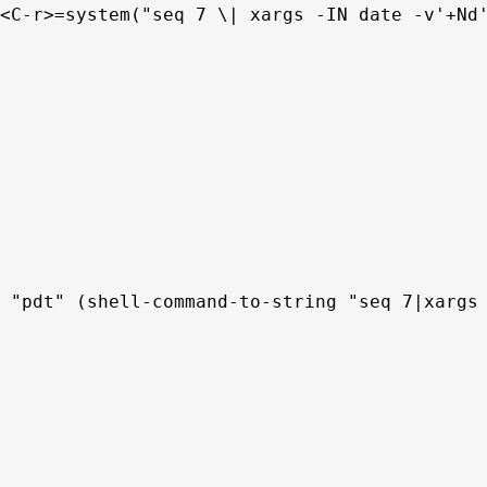
<C-r>=system("seq 7 \| xargs -IN date -v'+Nd'