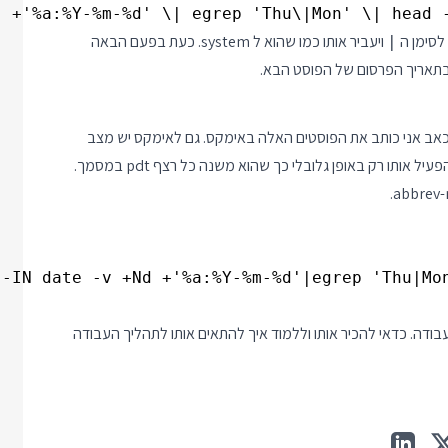
 +'%a:%Y-%m-%d' \| egrep 'Thu\|Mon' \| head -1
לסימן ה
ויעביר אותו כמו שהוא ל system. כעת בפעם הבאה
|
בכאב אני כותב את הפוסטים האלה באימקס. גם לאימקס יש מצב
החלפה אוטומטית שנקרא abbrev-mode, אבל בינתיים הצלחתי להפעיל אותו רק באופן גלובלי כך שהוא משנה כל רצף pdt במסמך.
בודה. כדאי להכיר אותו וללמוד איך להתאים אותו לתהליך העבודה