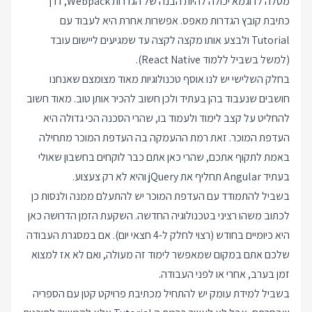
מטלה לדוגמא יכולה להיות הבנה של הגדרות Webpack, דרך
כתיבת קובץ הגדרות מאפס. אפשרות אחרת היא לעבוד עם
Tutorial ולבצע אותו מקצה לקצה עד שמגיעים ליישום עובד
(למשל בשביל ללמוד React Native).
בחלק השלישי יש לנו אוסף טכנולוגיות מאוד מצומצם שאנחנו
חושבים שנעבוד בהן בעתיד ולכן חשוב להכיר אותן טוב. מאוד חשוב
להחליט על קצב לימוד ולעמוד בו, שהרי הסכנה הכי גדולה היא
העדפת המוכר. זאת רמת ההעמקה בה העדפת המוכר מתחילה
באמת לתקוף אתכם, שהרי כאן אתם כבר לוקחים בחשבון שאולי
בעתיד Angular תחליף את jQuery והיא לא רק צעצוע.
בשביל להתמודד עם העדפת המוכר יש להתעלם ממנה ולנסות כן
לכתוב משהו רציני בטכנולוגיה החדשה. השקעת הזמן הדרושה כאן
היא כיומיים בחודש (רצוי לחלק ל-4 חצאי יום). אם במסגרת העבודה
שלכם אתם במקום שמאפשר לימוד זה מעולה, ואם לא אז למצוא
זמן בערב, אחרי או לפני העבודה.
בשביל למידת עומק יש להתחיל מכתיבת פרויקט קטן עם הספריה