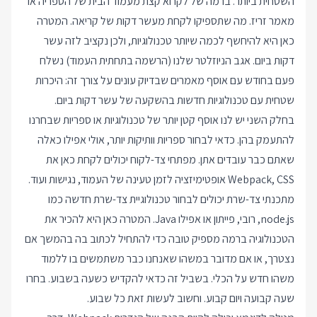
השטחית ביותר. ברמה של לקרוא קצת מעמוד הבית של הספריה או
מאמר זריז. מה שתספיקו לקחת מעשר דקות של קריאה. המטרה
כאן היא להיחשף לכמה שיותר טכנולוגיות, ולכן נקציב לזה עשר
דקות ביום. אגב הניוזלטר שלנו (הרשמה בתחתית העמוד) נשלח
פעם בחודש עם אוסף מאמרים שבדיוק עונים על צורך זה: היכרות
שטחית עם טכנולוגיות חדשות בהשקעה של עשר דקות ביום.
בחלק השני יש לנו אוסף קטן יותר של טכנולוגיות או ספריות שבחרנו
להתעמק בהן. כדאי לבחור ספריות וותיקות יותר, אולי אפילו כאלה
שאתם כבר עובדים אתן. מפתחי צד-לקוח יכולים לקחת כאן את
Webpack, CSS אופטימיזציה לזמן טעינה של העמוד, נגישות ועוד.
מתכנתי צד-שרת יכולים לבחור טכנולוגיית צד-שרת חדשה כמו
node.js, רובי, פייתון או אפילו Java. המטרה כאן היא להכיר את
הטכנולוגיה ברמה מספיק טובה כדי להתחיל לכתוב בה בהמשך אם
נצטרך, או אם מדובר במשהו שאנחנו כבר משתמשים בו ללמוד
משהו חדש על הכלי. בשביל זה כדאי להקדיש כשעה בשבוע. בחרו
שעה קבועה ויום קבוע. וחשוב לעשות זאת כל שבוע.