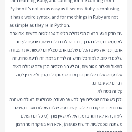
I am learning Ruby, and coming for me coming from
Python it's not an as easy as it seems. Ruby is confusing,
it has a weird syntax, and for me things in Ruby are not
as simple as they're in Python.
עוז צודק ונוגע בבעיה הכי גדולה בלימוד טכנולוגיות חדשות. אם אתם
לא ממש בתחילת הדרך, כבר יש לכם כלים שאתם יודעים לעבוד
אתם, וכנראה שעם הכלים שלכם אתם מצליחים לעשות את העבודה
שלכם די טוב. ללמוד כלי חדש זה לרדת ברמה: זה לדעת פחות, זה
לשאול שאלות מטופשות, זה לעבור מלהיות הבן אדם שכולם באים
אליו עם שאלות ללהיות הבן אדם שמסתכל במסך ולא מבין למה
דברים לא עובדים.
קל זה בטח לא.
ולכן כשאנחנו שואלים איך להשאר מעודכן טכנולוגית בעולם משתנה
אנחנו צריכים קודם כל להבין שהבעיה שלנו היא לא חוסר במשאבי
לימוד, היא לא חוסר בזמן, היא לא שאין צורך (כי כל יום העולם
משתנה וטכנולוגיות חדשות מגיעות), אלא היא בעיקר חוסר הרצון