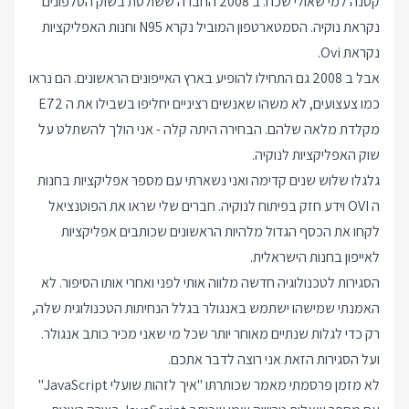
קטנה למי שאולי שכח. ב 2008 החברה ששולטת בשוק הטלפונים
נקראת נוקיה. הסמטארטפון המוביל נקרא N95 וחנות האפליקציות
נקראת Ovi.
אבל ב 2008 גם התחילו להופיע בארץ האייפונים הראשונים. הם נראו
כמו צעצועים, לא משהו שאנשים רציניים יחליפו בשבילו את ה E72
מקלדת מלאה שלהם. הבחירה היתה קלה - אני הולך להשתלט על
שוק האפליקציות לנוקיה.
גלגלו שלוש שנים קדימה ואני נשארתי עם מספר אפליקציות בחנות
ה OVI וידע חזק בפיתוח לנוקיה. חברים שלי שראו את הפוטנציאל
לקחו את הכסף הגדול מלהיות הראשונים שכותבים אפליקציות
לאייפון בחנות הישראלית.
הסגירות לטכנולוגיה חדשה מלווה אותי לפני ואחרי אותו הסיפור. לא
האמנתי שמישהו ישתמש באנגולר בגלל הנחיתות הטכנולוגית שלה,
רק כדי לגלות שנתיים מאוחר יותר שכל מי שאני מכיר כותב אנגולר.
ועל הסגירות הזאת אני רוצה לדבר אתכם.
לא מזמן פרסמתי מאמר שכותרתו "איך לזהות שועלי JavaScript"