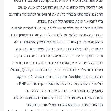
עם מספר שאלות טריוויה שמי שכותב JavaScript בצורה רצינית
אמור להכיר. חלק מהתגובות היו מעולות אבל לא מעט אנשים
התלוננו שמה פתאום צריך לדעת את זה ואפשר לכתוב קוד נהדר גם
בלי להבין איך יכולת מסוימת של השפה עובדת.
ובמובן מסוים זה נכון. לכל מי שעובד בתעשיה על מערכת מסוימת
יש כנראה את הידע להמשיך לעבוד על אותה מערכת ובאותן שיטות
שהוא מכיר. אם אין איזו רעידת אדמה כמו בשוק הטלפונים, הידע
הקיים יכול להביא לכם כסף גם שנים ואולי עשרות שנים קדימה.
אבל במובן אחר יש כאן בעיה: והיא שרעידת האדמה תגיע. נוקיה
הפסיקה לייצר טלפונים, סוגי בסיסי נתונים חדשים מופיעים, וכמובן
בעולם הווב עליו אנחנו מדברים: בקבון החליפה את jQuery, אנגולר
החליפה את Backbone, וכיום לא ברור אם אנגולר2 או ריאקט
יחליפו את אנגולר, אבל מה שבטוח שאם תקחו מתכנת PHP ו
jQuery היום ותשלחו אותו לחפש עבודה, קל זה לא יהיה.
ולמרות שאנו יודעים את כל זה כולנו מתמודדים עם אותם חסמים:
כך התחיל
עוז נחום
פוסט שלו בנושא לימוד רובי בבלוג: