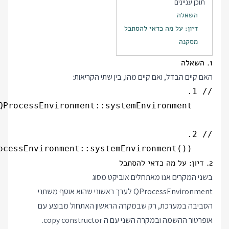
תוכן עניינים
השאלה
דיון: על מה כדאי להסתכל
מסקנה
1. השאלה
האם קיים הבדל, ואם קיים מהו, בין שתי הקריאות:
    QProcessEnvironment env(QProcessEnvironment::systemEnvironment());

2. דיון: על מה כדאי להסתכל
בשני המקרים אנו מאתחלים אוביקט מסוג
QProcessEnvironment לערך ראשוני שהוא אוסף משתני
הסביבה במערכת, רק שבמקרה הראשון האתחול מבוצע עם
אופרטור ההשמה ובמקרה השני עם ה copy constructor.