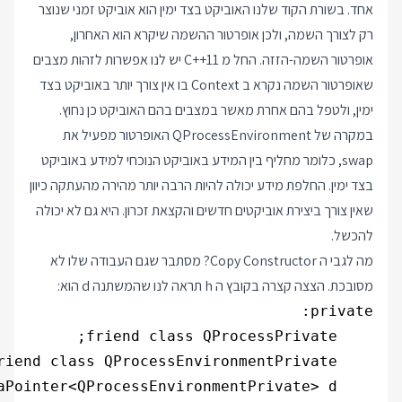
אחד. בשורת הקוד שלנו האוביקט בצד ימין הוא אוביקט זמני שנוצר
רק לצורך השמה, ולכן אופרטור ההשמה שיקרא הוא האחרון,
אופרטור השמה-הזזה. החל מ C++11 יש לנו אפשרות לזהות מצבים
שאופרטור השמה נקרא ב Context בו אין צורך יותר באוביקט בצד
ימין, ולטפל בהם אחרת מאשר במצבים בהם האוביקט כן נחוץ.
במקרה של QProcessEnvironment האופרטור מפעיל את
swap, כלומר מחליף בין המידע באוביקט הנוכחי למידע באוביקט
בצד ימין. החלפת מידע יכולה להיות הרבה יותר מהירה מהעתקה כיוון
שאין צורך ביצירת אוביקטים חדשים והקצאת זכרון. היא גם לא יכולה
להכשל.
מה לגבי ה Copy Constructor? מסתבר שגם העבודה שלו לא
מסובכת. הצצה קצרה בקובץ ה h תראה לנו שהמשתנה d הוא: