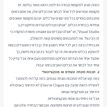
כשזה מגיע למקומות עבודה הדילמה הזאת מאוד בולטת. יש
מקומות שמרשים לכל אחד לבחור את הכלים שלו, ואז אתם רואים
מתכנתים בוחרים בכל מיני סוגים של כלים. יש גם מקומות שאוכפים
אחידות בבחירת הכלים: "אנחנו מנהלים הגדרות פרויקט רק ב
Visual Studio", או "אצלנו עובדים עם cmake משורת הפקודה כי
זה הכי נוח". ואז למתכנתים מסוימים קשה להשתלב.
אין בחירה נכונה כאן. לכל אחד הסגנון שלו. כן כדאי כשעובדים בצוות
להשקיע בכלים שיעשו את זה קל לעבור בין סביבות פיתוח, כך
שמצד אחד את הגדרות הפרויקט מתחזקים פעם אחת אבל עדיין כל
אחד יכול לבחור את הכלים הטובים ביותר עבורו.
2. תכנות מונחה עצמים או פונקציונאלי
כמה קש אכלתי מתכנות מונחה עצמים. כמה קל היה להתמכר
לאשליה הזאת שהנה עם Clojure או Elixir לא יהיו יותר באגים ולא
יהיו יותר אבסטרקציות שגויות.
אבל אז ניסיתי גם שפות פונקציונאליות.
ולמדתי שגם להן יש יתרונות וחסרונות. ושבסוף הבחירה שלנו אם