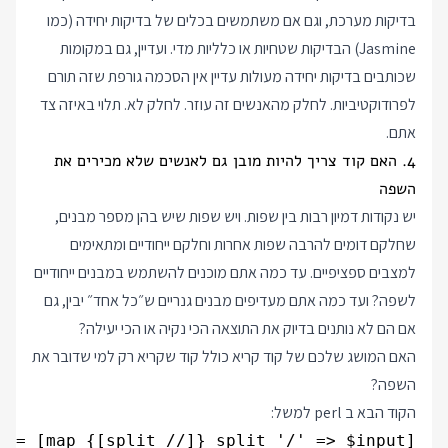
בדיקות מערכת, וגם אם משתמשים בכלים של בדיקות יחידה (כמו
Jasmine) הבדיקות שטחיות או כלליות מדי. ועדיין, גם במקומות
שכותבים בדיקות יחידה מעולות עדיין אין הסכמה גורפת שזה תורם
לפרודוקטיביות. לחלק מהאנשים זה עוזר. לחלק לא. תלוי באיזה צד
אתם.
4. האם קוד צריך להיות מובן גם לאנשים שלא מכירים את
השפה
יש נקודות דמיון רבות בין שפות. ויש שפות שיש בהן מספר מבנים,
שחלקם דומים להרבה שפות אחרות וחלקם ייחודיים ומתאימים
למצבים ספציפיים. עד כמה אתם מוכנים להשתמש במבנים ייחודיים
לשפה? ועד כמה אתם מעדיפים מבנים גנריים ש״כל אחד״ יבין, גם
אם הם לא נותנים בדיוק את התוצאה הכי נקיה או הכי יעילה?
האם המושג שלכם של קוד קריא כולל קוד שקריא רק למי שדובר את
השפה?
הקוד הבא ב perl למשל:
  = [map {[split //]} split '/' => $input];
