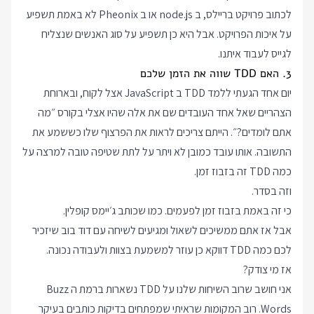
לכתוב פרויקט בריילס, ב node.js או ב Pheonix לא באמת תשפיע
על איכות הפרויקט. אבל היא כן תשפיע על סוג האנשים שנצליח
לגייס לעבוד איתנו.
3. האם TDD שווה את הזמן שלכם
יום אחד הגעתי ללמד TDD ב JavaScript אצל לקוח, ובארוחת
הצהריים שאל אחד העובדים שם את אלה שהיו אצלי בקורס ״מה
אתם לומדים?״. הייתם צריכים לראות את הפרצוף שלו כששמע את
התשובה. אותו עובד כמובן לא ויתר על לתת שטיפה טובה למרצה על
כמה TDD זה בזבוז זמן.
וזה בסדר.
כי זה באמת בזבוז זמן לפעמים. כמו שכותב
ג׳יימס קופלין
.
אבל אז אתם ממשיכים לשאול ומגיעים לשיחה עם
דוד בוב
שיזכיר
לכם כמה TDD דווקא כן עוזר למשמעת בצוות ולעבודה נכונה.
אז מי צודק?
אני חושב שרוב השיחות שלנו על TDD נשארות ברמת ה Buzz
Words. רוב המקומות שראיתי שמפתחים בדיקות כותבים בעיקר