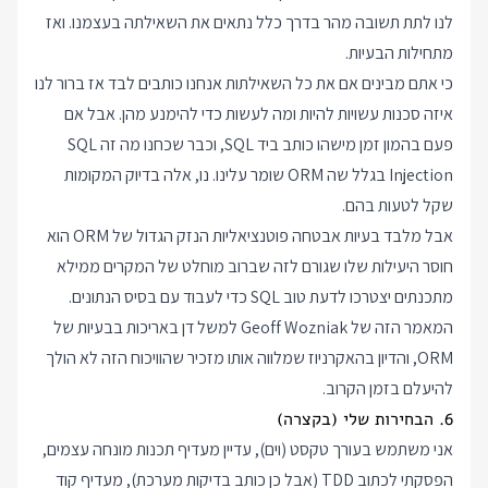
לנו לתת תשובה מהר בדרך כלל נתאים את השאילתה בעצמנו. ואז
מתחילות הבעיות.
כי אתם מבינים אם את כל השאילתות אנחנו כותבים לבד אז ברור לנו
איזה סכנות עשויות להיות ומה לעשות כדי להימנע מהן. אבל אם
פעם בהמון זמן מישהו כותב ביד SQL, וכבר שכחנו מה זה SQL
Injection בגלל שה ORM שומר עלינו. נו, אלה בדיוק המקומות
שקל לטעות בהם.
אבל מלבד בעיות אבטחה פוטנציאליות הנזק הגדול של ORM הוא
חוסר היעילות שלו שגורם לזה שברוב מוחלט של המקרים ממילא
מתכנתים יצטרכו לדעת טוב SQL כדי לעבוד עם בסיס הנתונים.
המאמר
הזה של Geoff Wozniak
למשל דן באריכות בבעיות של
ORM, והדיון
בהאקרניוז שמלווה אותו
מזכיר שהוויכוח הזה לא הולך
להיעלם בזמן הקרוב.
6. הבחירות שלי (בקצרה)
אני משתמש בעורך טקסט (וים), עדיין מעדיף תכנות מונחה עצמים,
הפסקתי לכתוב TDD (אבל כן כותב בדיקות מערכת), מעדיף קוד