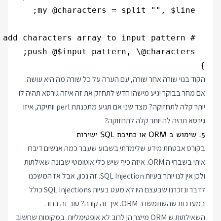
}

הקוד בנוי שורה אחר שורה, עם הערה על כל שורה מה היא עושה.
אם מחר בבוקר יגיע מישהו חדש לתחזק את זה איזה גירסא תהיה לו
יותר קלה לתחזוקה? מצד שני אם תגיע מתכנתת perl וותיקה, איזו
גירסא תהיה לה יותר קלה לתחזוקה?
5. שימוש ב ORM או כתיבת SQL ישירות
בקורס אבטחת מידע שלימדתי בשבוע שעבר כמה אנשים דיברו
איתי בשבחי ה ORM. איזה כיף שיש כלי אוטומטי שבונה שאילתות
ולכן אין לנו יותר בעיות SQL Injection. זה נכון, אבל אז המשכנו
לדבר ונזכרנו שבעצם היו לא מעט בעיות SQL Injections כולל
במערכות שהשתמשו ב ORM. איך זה קורה? טוב זה ברור.
השאילתות ש ORM מייצר הן לרוב לא אופטימליות. במקומות שחשוב