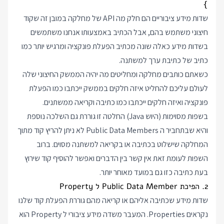
}

שדות מידע ציבוריים הם חלק מה API של מחלקה במובן זה שקוד
חיצוני משתמש בהם, אבל הכתיב באמצעותו אנחנו משתמשים
בשדות מידע כאלה שונה מכתיב הפעלת פונקציה ומרגיש יותר כמו
כתיב של כתיבת ערך למשתנה.
כשאתם כותבים מחלקה ומחליטים מה יהיה הממשק החיצוני שלה
לעולם עליכם להחליט איזה חלקים בממשק ייכתבו כמו הפעלת
פונקציה ואיזה חלקים ייכתבו כמו כתיבה וקריאה ממשתנים.
בשפות מסוימות (היוש Java) החלטה זו גוררת גם השלכה נוספת
והיא שבתחביר ה Public Data Members לא ניתן להריץ קוד מתוך
המחלקה שישלוט בכתיבה או בקריאה למשתנה מסוים. ברוב
השפות לעומת זאת אין קשר בין הדברים ואפשר להוסיף קוד שירוץ
בעת כתיבה כזו גם במועד מאוחר יותר.
2. הפיכת Public Data Member ל Property
שדות מידע שכתיבה אליהם או קריאה מהם גוררת הפעלת קוד שלנו
נקראים Properties. המעבר משדה מידע ציבורי ל Property הוא