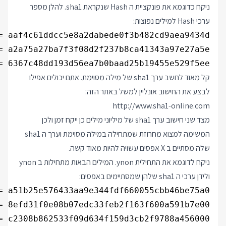
ניקח כדוגמא את פונקציית ה Hash שנקראת sha1. להלן מספר
ערכי Hash למילים נפוצות:
= 6367c48dd193d56ea7b0baad25b19455e529f5ee

קל מאוד לחשב ערך sha1 של מילה מסוימת. אתם יכולים אפילו
לבצע את החישוב אונליין למשל באתר הזה:
http://www.sha1-online.com
מצד שני חישוב ערך sha1 של מיליוני מילים כן ייקח זמן ולכן
המשימה למצוא מחרוזת שמתחילה במילה מסוימת וערך ה sha1
שלה מסתיים ב X אפסים עשויה להיות מאוד קשה.
ניקח לדוגמא את התחילית ynon. המילים הבאות מתחילות ב ynon
ולידן ערכי ה sha1 שלהן שמסתיימים באפסים: