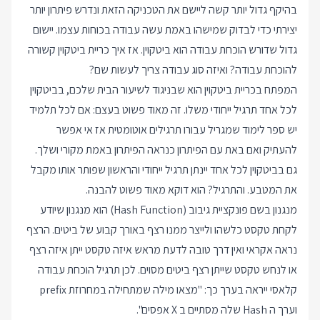
בהיקף גדול יותר קשה ליישם את הטכניקה הזאת ונדרש פיתרון יותר
יצירתי כדי לבדוק שמישהו באמת עשה עבודה בכוחות עצמו. יישום
גדול שדורש הוכחת עבודה הוא ביטקוין. אז איך כריית ביטקוין קשורה
להוכחת עבודה? ואיזה סוג עבודה צריך לעשות שם?
המפתח בכריית ביטקוין הוא שבניגוד לשיעור הבית שלכם, בביטקוין
לכל אחד תרגיל ייחודי משלו. זה מאוד פשוט בעצם: אם לכל תלמיד
יש ספר לימוד שמגריל עבורו תרגילים אוטומטית אז אי אפשר
להעתיק ואם באת עם הפיתרון כנראה הפיתרון באמת מקורי ושלך.
גם בביטקוין לכל אחד יינתן תרגיל ייחודי והראשון שפותר אותו מקבל
את המטבע. והתרגיל? הוא דוקא מאוד פשוט להבנה.
מנגנון בשם פונקציית גיבוב (Hash Function) הוא מנגנון שיודע
לקחת טקסט כלשהו ולייצר ממנו רצף באורך קבוע של ביטים. הרצף
נראה אקראי ואין דרך טובה לדעת מראש איזה טקסט ייתן איזה רצף
או לנחש טקסט שייתן רצף ביטים מסוים. לכן תרגיל הוכחת עבודה
קלאסי ייראה בערך כך: "מצאו מילה שמתחילה במחרוזת prefix
וערך ה Hash שלה מסתיים ב X אפסים".