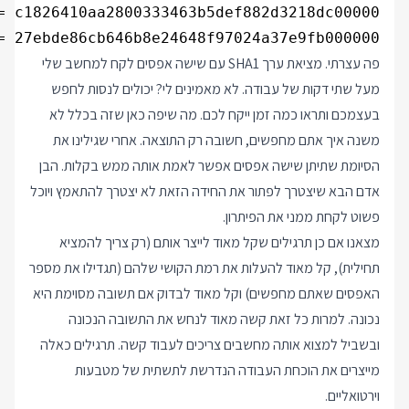
= 27ebde86cb646b8e24648f97024a37e9fb000000

פה עצרתי. מציאת ערך SHA1 עם שישה אפסים לקח למחשב שלי
מעל שתי דקות של עבודה. לא מאמינים לי? יכולים לנסות לחפש
בעצמכם ותראו כמה זמן ייקח לכם. מה שיפה כאן שזה בכלל לא
משנה איך אתם מחפשים, חשובה רק התוצאה. אחרי שגילינו את
הסיומת שתיתן שישה אפסים אפשר לאמת אותה ממש בקלות. הבן
אדם הבא שיצטרך לפתור את החידה הזאת לא יצטרך להתאמץ ויוכל
פשוט לקחת ממני את הפיתרון.
מצאנו אם כן תרגילים שקל מאוד לייצר אותם (רק צריך להמציא
תחילית), קל מאוד להעלות את רמת הקושי שלהם (תגדילו את מספר
האפסים שאתם מחפשים) וקל מאוד לבדוק אם תשובה מסוימת היא
נכונה. למרות כל זאת קשה מאוד לנחש את התשובה הנכונה
ובשביל למצוא אותה מחשבים צריכים לעבוד קשה. תרגילים כאלה
מייצרים את הוכחת העבודה הנדרשת לתשתית של מטבעות
וירטואליים.