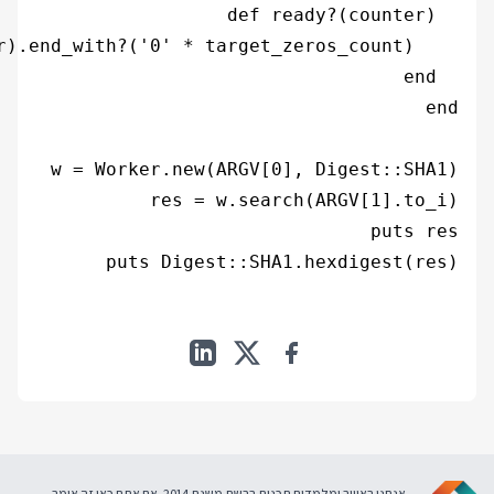
puts Digest::SHA1.hexdigest(res)

אנחנו באוויר ומלמדים תכנות ברשת משנת 2014. אם אתם כאן זה אומר