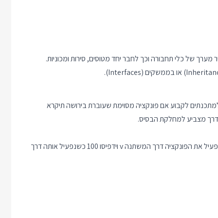
 מערך של כלי תחבורה וכך לחבר יחד מטוסים, סירות ומכוניות.
 עצמים מסוימות (היוש C++) מאפשרות למתכנתים לקבוע אם פונקציה מסוימת שעוברת בירושה תיקרא
רך מצביע למחלקת הבסיס.
המימוש הבא עבור המחלקה Car וקוד ה main הנלווה ידפיסו 0 כשנפעיל את הפונקציה דרך המשתנה v וידפיסו 100 כשנפעיל אותה דרך