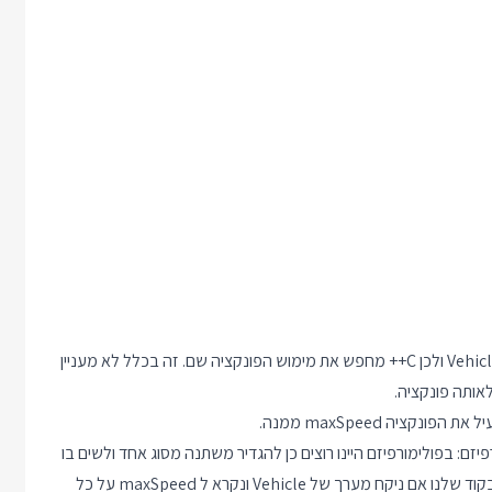
בהדפסה הראשונה הפונקציה maxSpeed מופעלת דרך מצביע ל Vehicle ולכן C++ מחפש את מימוש הפונקציה שם. זה בכלל לא מעניין
ם: בפולימורפיזם היינו רוצים כן להגדיר משתנה מסוג אחד ולשים בו
ערכים מסוג אחר, ושהערכים יתפקדו כמו הסוג האמיתי שלהם. אבל בקוד שלנו אם ניקח מערך של Vehicle ונקרא ל maxSpeed על כל