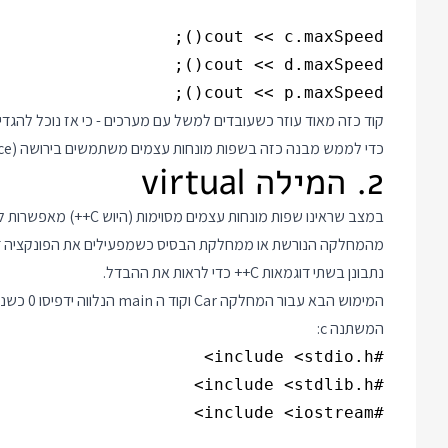
cout << p.maxSpeed();

קוד כזה מאוד עוזר כשעובדים למשל עם מערכים - כי אז נוכל להגדיר
כדי לממש מבנה כזה בשפות מונחות עצמים משתמשים בירושה (Inheritance) או בממשקים (Interfaces).
2. המילה virtual
במצב שראינו שפות מונחות
מהמחלקה הנורשת או ממחלקת הבסיס כשמפעילים את הפונקציה ד
נתבונן בשתי דוגמאות C++ כדי לראות את ההבדל.
המשתנה c: