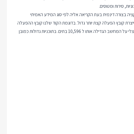
חפש את הפונקציה בצורה דינמית בעת הקריאה אליה לפי סוג המידע האמיתי
רת קובץ הפעלה קצת יותר גדול. בדוגמת הקוד שלנו קובץ ההפעלה
ללא virtual היה בגודל 10,004 בתים אבל תוספת המילה virtual אצלי על המחשב הגדילה אותו ל 10,596 בתים. בתוכניות גדולות כמובן