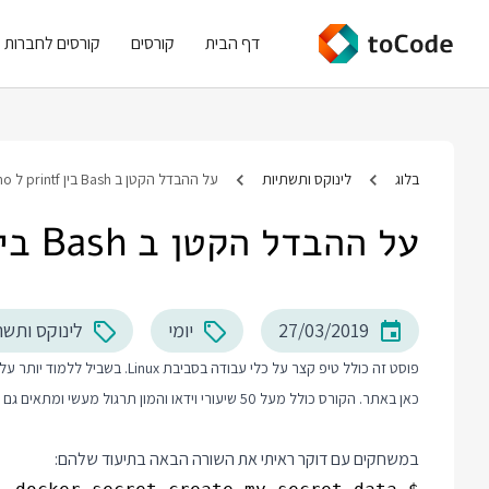
דף הבית
קורסים
קורסים לחברות
בלוג
לינוקס ותשתיות
על ההבדל הקטן ב Bash בין printf ל echo
על ההבדל הקטן ב Bash בין printf ל echo
27/03/2019
יומי
לינוקס ותשת
פוסט זה כולל טיפ קצר על כלי עבודה בסביבת Linux. בשביל ללמוד יותר על עבודה בסביבת Linux ו Unix אני ממליץ לכם לבדוק את
כאן באתר. הקורס כולל מעל 50 שיעורי וידאו והמון תרגול מעשי ומתאים גם למתחילים.
במשחקים עם דוקר ראיתי את השורה הבאה בתיעוד שלהם: