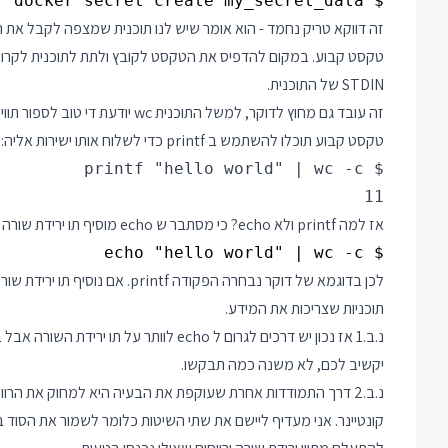
$ printf "This is a secret" | docker secret create my_secret_data -

STDIN של התוכנית.
טקסט קבוע תוכלו להשתמש ב printf כדי לשלוח אותו ישירות אליה:
11

אז למה printf ולא echo? כי מסתבר ש echo מוסיף תו ירידת שורה לטקסט אותו הוא מדפיס. כך בספירת התווים אנחנו מקבלים:
$ echo "hello world" | wc -c

תוכניות שצריכות את המידע.
יקשיב לכם, לא משנה כמה תבקשו.
קונטיינר. אני מעדיף ליישם את שתי השיטות כלומר לשמור את הסוד 