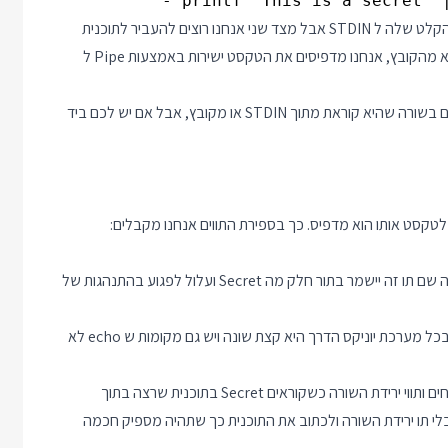
זה דווקא טריק נחמד - הוא אומר שיש לנו תוכנית שמצפה לקבל את הקלט שלה ל STDIN אבל מצד שני אנחנו רוצים להעביר לתוכנית
טקסט קבוע. במקום להדפיס את הטקסט לקובץ ולתת לתוכנית לקרוא מהקובץ, אנחנו מדפיסים את הטקסט ישירות באמצעות Pipe ל
זה עובד גם מחוץ לדוקר, למשל התוכנית wc יודעת די טוב לספור תווים בשורה שהיא קוראת מתוך STDIN או מקובץ, אבל אם יש לכם ביד
לכן בדוגמא של דוקר נבחרה הפקודה printf. אם נוסיף תו ירידת שורה שם תו זה יישמר בתור חלק מה Secret ועלול לפגוע בהתנהגות של
נ.ב.1 אז נכון יש דרכים לגרום ל echo לוותר על תו ירידת השורה אבל בכל מערכת יוניקס הדרך היא קצת שונה ויש גם מקומות ש echo לא
נ.ב.2 דרך התמודדות אחרת שעוקפת את הבעיה היא למחוק את הרווחים ותווי ירידת השורה כשקוראים Secret בתוכנית שרצה בתוך
בלי תו ירידת השורה ולכתוב את התוכנית כך שתהיה מספיק חכמה