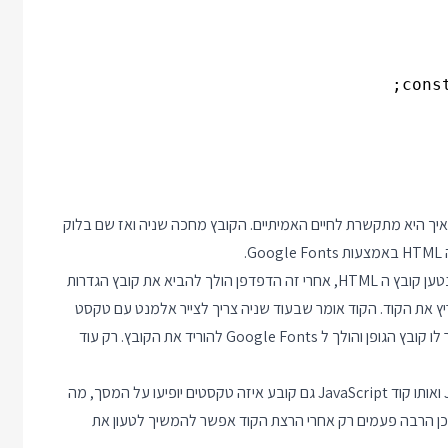
איך היא מתקשרת לחיים האמיתיים. הקובץ מחכה שניה ואז שם בלוק
כשאנחנו באים להציג את הדף הזה קורית תופעה מעניינת: קודם כל נטען קובץ ה HTML, אחרי זה הדפדפן הולך להביא את קובץ הגדרות
 מגוגל פונטס), אחרי זה את קובץ ה JavaScript ואז מריץ את הקוד. הקוד אומר שבעוד שניה צריך לצייר אלמנט עם טקסט
בגופן רוביק. שניה מאוחר יותר הדפדפן מצייר את הטקסט, מבין שחסר לו קובץ הגופן והולך ל Google Fonts להוריד את הקובץ. רק עוד
בחיים האמיתיים לא נדיר למצוא אתרים שמורכבים מקוד JavaScript ואותו קוד JavaScript גם קובע איזה טקסטים יופיעו על המסך, מה
לכן הרבה פעמים רק אחרי הרצת הקוד אפשר להמשיך לטעון את