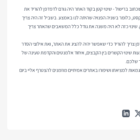
וב ברישול - שינוי קטן בקוד האתר היה גורם לדפדפן להוריד את
JavaSc סיים לעבוד וצייר את הטקסט, כלומר בשניה הפנויה שהיתה לנו באמצע. בשביל זה היה צריך
. שינוי כזה לא היה משנה את גודל כלל המשאבים שהאתר צריך
צריך להוריד כדי שאפשר יהיה להציג את האתר, ואת אילוצי הסדר
רת הזאת נקראת Critical Rendering Path, ובאמצעות שינוי הקשרים בין הקבצים, איחוד אלמנטים והקדמת טעינה של
 שלכם.
וד יותר על Critical Rendering Path ולראות דוגמאות למציאתו ושיפורו באתרים אמיתיים מוזמנים להצטרף אליי ביום