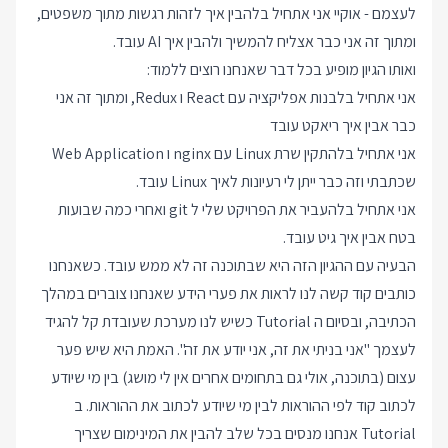
לעצמם - אוקיי אני אתחיל בלהבין איך לזהות רגשות מתוך משפטים,
ומתוך זה אני כבר אצליח להמשיך ולהבין איך AI עובד.
ואותו הגיון מופיע בכל דבר שאנחנו רוצים ללמוד:
אני אתחיל בלבנות אפליקציה עם React ו Redux, ומתוך זה אני
כבר אבין איך ריאקט עובד
אני אתחיל בלהתקין שרת Linux עם nginx ו Web Application
שכתבתי וזה כבר ייתן לי רעיונות לאיך Linux עובד.
אני אתחיל בלהעביר את הפרויקט שלי ל git ואחרי כמה שבועות
בטח אבין איך גיט עובד.
הבעיה עם ההגיון הזה היא שבתוכנה זה לא ממש עובד. כשאנחנו
כותבים קוד קשה לנו לראות את פערי הידע שאנחנו צוברים במהלך
הכתיבה, ובסיום ה Tutorial כשיש לנו מערכת שעובדת קל להגיד
לעצמך "אני בניתי את זה, אני יודע את זה". האמת היא שיש פער
עצום (בתוכנה, אולי גם בתחומים אחרים אין לי מושג) בין מי שיודע
לכתוב קוד לפי ההוראות לבין מי שיודע לכתוב את ההוראות. ב
Tutorial אנחנו מנסים בכל שלב להבין את המינימום שצריך