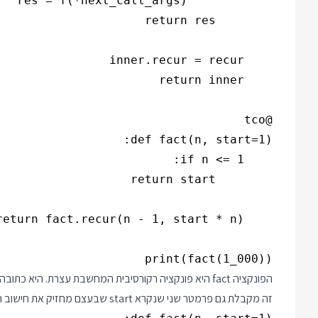
print(fact(1_000))

הפונקציה fact היא פונקציה רקורסיבית המחשבת עצרת. הי
זה מקבלת גם פרמטר שני שנקרא start שבעצם מחזיק את חישוב הביניים של הרקורסיה. לפני האופטימיזציה היא היתה נכתבת כך: