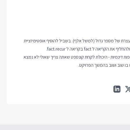
Stac אם הייתם מנסים לחשב עצרת של מספר גדול (למשל אלף). בשביל להוסיף אופטימיזציית
Pytho ובאופן כללי של הרבה שפות דינמיות - היכולת לקחת קונספט שאתה צריך שאולי לא נמצא
בו שוב ושוב בהמשך הפרויקט.