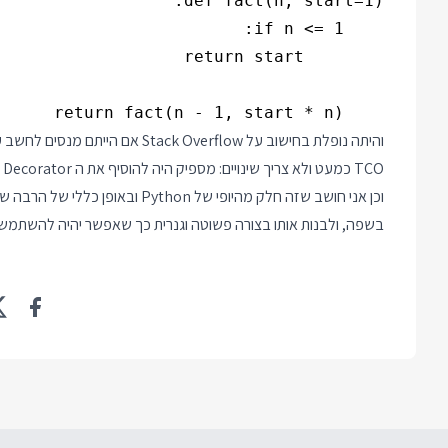
    return fact(n - 1, start * n)

והיתה נופלת בחישוב על k Overflow
TCO כמעט ולא צריך שינויים: מספיק היה להוסיף את ה Decorator ולהחליף את הקריאה ל fact בקריאה ל fact.recur.
וכן אני חושב שזה חלק מהיופי של n
בשפה, ולבנות אותו בצורה פשוטה וגנרית כך שאפשר יהיה להשתמש 