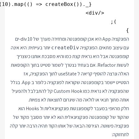
}

הפונקציה App היא אכן קומפוננטה ומחזירה מערך של 10 div-ים
עם עיצוב מתאים. הפונקציה
יותר בעייתית: היא אינה
createDiv
קומפוננטה אבל היא נראית קצת כמו והיא מסבכת אותנו כשצריך
לעשות Refactor. אם בעתיד נצטרך לשמור סטייט בתוך הקופסאות
האלה ונרצה להוסיף קריאה ל useState לתוך הפונקציה, אז
הסטייט יישמר בקומפוננטה שקוראת לפונקציה כלומר ב App. בגלל
שהפונקציה לא נראית כמו Custom Hook קל להתבלבל ולהפעיל
אותה מתוך תנאי או לולאה מה שיגרום לתוצאות לא צפויות.
חלק מהיופי במעבר לקומפוננטות פונקציונאליות ול Hooks הוא
שהקוד של קומפוננטה פונקציונאלית הוא לא יותר מסובך מקוד של
פונקציה פשוטה. הגירסה הבאה של אותו הקוד תהיה הרבה יותר קלה
לתחזוקה: