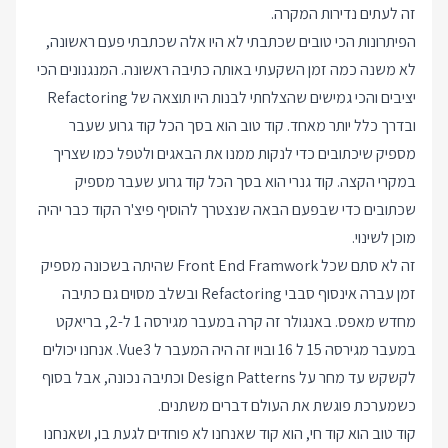
זה לעתים נדירות המקרה.
הפיתרונות הכי טובים שכתבתי לא היו אלה שכתבתי פעם ראשונה,
לא משנה כמה זמן השקעתי באותה כתיבה ראשונה. המנגנונים הכי
יציבים והכי גמישים שהצלחתי לבנות היו תוצאה של Refactoring
ובדרך כלל יותר מאחד. קוד טוב הוא בסך הכל קוד גרוע שעבר
מספיק שיכתובים כדי לנקות ממנו את הבאגים ולטפל כמו שצריך
במקרי הקצה. קוד גנרי הוא בסך הכל קוד גרוע שעבר מספיק
שכתובים כדי שבפעם הבאה שנצטרך להוסיף פיצ'ר הקוד כבר יהיה
מוכן לשינוי.
זה לא סתם שכל Front End Framwork שהיתה בשכונה מספיק
זמן עברה אינסוף סבבי Refactoring ובשלב מסוים גם כתיבה
מחדש מאפס. באנגולר זה קרה במעבר מגירסה 1 ל-2, בריאקט
במעבר מגירסה 15 ל 16 ובויו זה היה המעבר ל Vue3. אנחנו יכולים
לקשקש עד מחר על Design Patterns וכתיבה נכונה, אבל בסוף
כשמערכת פוגשת את העולם דברים משתנים.
קוד טוב הוא קוד חי, הוא קוד שאנחנו לא פוחדים לגעת בו, ושאנחנו