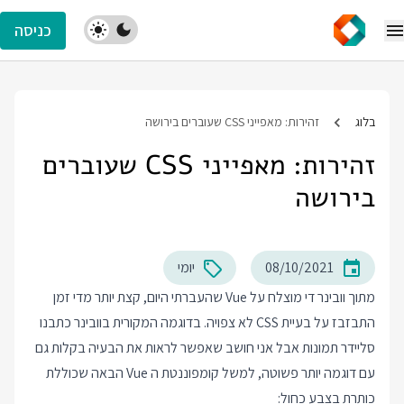
כניסה
בלוג
זהירות: מאפייני CSS שעוברים בירושה
זהירות: מאפייני CSS שעוברים
בירושה
08/10/2021
יומי
מתוך וובינר די מוצלח על Vue שהעברתי היום, קצת יותר מדי זמן
התבזבז על בעיית CSS לא צפויה. בדוגמה המקורית בוובינר כתבנו
סליידר תמונות אבל אני חושב שאפשר לראות את הבעיה בקלות גם
עם דוגמה יותר פשוטה, למשל קומפוננטת ה Vue הבאה שכוללת
כותרת בצבע כחול: