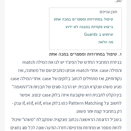
טוב.
תוכן עניינים
טיפול במחרוזות ומספרים במכה אחת
ביצוע פקודות במבנה לא ידוע
שימוש ב Guards
מה הלאה
1. טיפול במחרוזות ומספרים במכה אחת
בגיזרת התחביר החדש של הפיצ'ר יש לנו את המילה match
והמילה case. אחרי match אנחנו כותבים שם של משתנה, ואז
נקודותיים, ואז מתחילים לכתוב בלוקים של case. אחרי המילה case
מגיע משהו שנקרא תבנית. יש הרבה סוגים של תבניות וה"התאמה"
בין הקלט לתבנית היא שקובעת איזה בלוק case יבוצע. אפשר
לחשוב על Pattern Matching כמו בלוק if, elif, elif, else ענק -
רק בתחביר קצת יותר פשוט.
בשביל הדוגמה הראשונה נכתוב פונקציה שמקבלת "משהו" שיכול
להיות מספר או מחרוזת ומדפיסה חזרה הודעה שונה לכל סוג נתונים