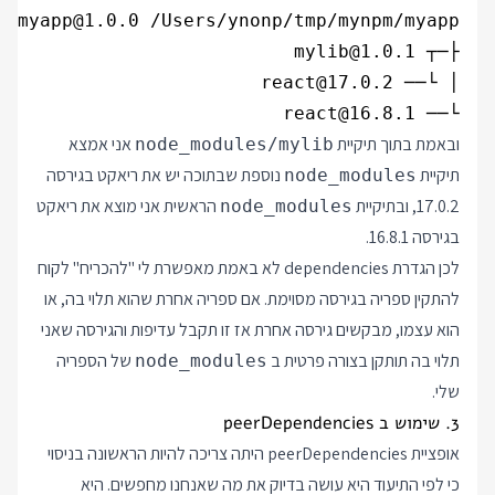
└── react@16.8.1

ובאמת בתוך תיקיית
אני אמצא
node_modules/mylib
תיקיית
נוספת שבתוכה יש את ריאקט בגירסה
node_modules
17.0.2, ובתיקיית
הראשית אני מוצא את ריאקט
node_modules
בגירסה 16.8.1.
לכן הגדרת dependencies לא באמת מאפשרת לי "להכריח" לקוח
להתקין ספריה בגירסה מסוימת. אם ספריה אחרת שהוא תלוי בה, או
הוא עצמו, מבקשים גירסה אחרת אז זו תקבל עדיפות והגירסה שאני
תלוי בה תותקן בצורה פרטית ב
של הספריה
node_modules
שלי.
3. שימוש ב peerDependencies
אופציית peerDependencies היתה צריכה להיות הראשונה בניסוי
כי לפי התיעוד היא עושה בדיוק את מה שאנחנו מחפשים. היא