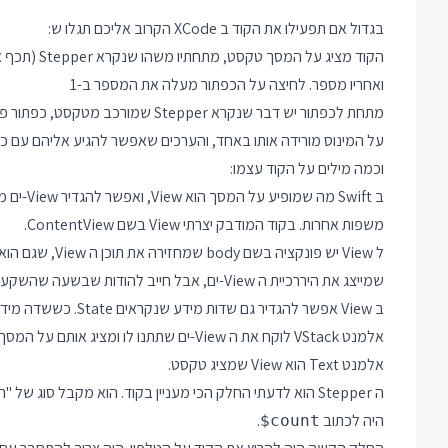
בגדול אם תפעילו את הקוד ב XCode הקרוב אליכם תגלו ש:
ואחריו מספר. לחיצה על הכפתור מעלה את המספר ב-1
על המינוס מורידה אותו באחד, והערכים שאפשר להגיע אליהם עם כפתורים
וכמה מילים על הקוד עצמו:
משפות אחרות. בקוד המודבק יצרתי View בשם ContentView.
שמייצג את היררכיית ה View-ים, אבל חייב להודות שבשעה שהשקעתי ב Swift לא התעמקתי עדיין במשמעות של זה.
ב View אפשר להגדיר גם שדות מידע שנקראים State. כששדה מידע כזה מתעדכן אוטומטית הערך העדכני שלו ייכתב למסך.
אלמנט VStack לוקח את ה View-ים שתתנו לו ומציג אותם על המסך אחד מתחת לשני.
אלמנט Text הוא View שמציג טקסט.
היה לכתוב
.
$count