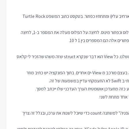
הקוד מציג על המסך טקסט, מתחתיו משהו שנקרא Stepper (תכף ארחיב עליו) ומתחתיו כפתור. בטקסט כתוב המשפט Turtle Rock
מתחת לכפתור יש דבר שנקרא Stepper שמורכב מטקסט, כפתור פלוס וכפתור מינוס. לחיצה על הפלוס מעלה את המספר ב-1, לחיצה
 אלה הם המספרים בין 1 ל 10.
ב Swift מה שמופיע על המסך הוא View, ואפשר להגדיר View-ים משלנו. כל View הוא דבר שנקרא struct שזה משהו שהזכיר לי קלאס
ל View יש פונקציה בשם body שמחזירה את תוכן ה View, שגם הוא בעצם מורכב מ View-ים אחרים. בתוך הפונקציה יש כתיב מוזר
ה Stepper הוא לדעתי החלק הכי מעניין בקוד. הוא מקבל סוג של "הפניה" למשתנה count כדי שיוכל לשנות את ערכו, ובגלל זה צריך