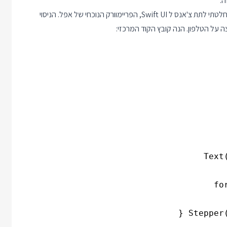
מאז למדתי פונגאפ, ריאקט נייטיב ופלאטר והשבוע באיחור אופנתי החלטתי לתת צ'אנס ל Swift UI, הפריימוורק הנוכחי של אפל. הניסוי
 על הטלפון. הנה קובץ הקוד המרכזי: