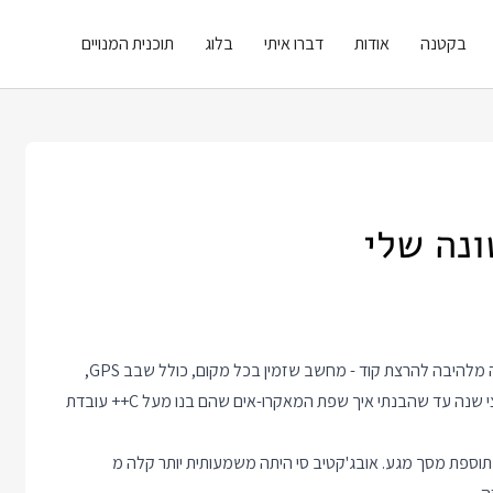
בקטנה
אודות
דברו איתי
בלוג
תוכנית המנויים
ב 2008 קניתי את הסמארטפון הראשון שלי כי חשבתי שזו פלטפורמה מלהיבה להרצת קוד - מחשב שזמין בכל מקום, כולל שבב GPS,
מצלמה וחיבור קבוע לרשת. זה היה N95 של נוקיה ולקח לי כמעט חצי שנה עד שהבנתי איך שפת המאקרו-אים שהם בנו מעל C++ עובדת
 פחות או יותר מאותן סיבות של ה N95, הפעם עם תוספת מסך מגע. אובג'קטיב סי היתה משמעותית יותר קלה מ