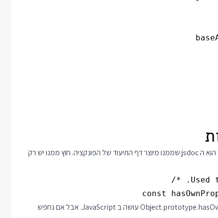
ו מיוצר
דף התיעוד
של הפונקציה. חוץ ממנו יש רק
const hasOwnPro
לבד השורה הזאת נראית תמוהה- הרי אנחנו יודעים מה Object.prototype.hasOwnProperty עושה ב JavaScript. אבל אם נחפש