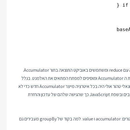
הרעיון הבסיסי של האלגוריתם ברור: רצים על כל האלמנטים ברשימה עם reduce ומשתמשים באוביקט התוצאה בתור Accumulator.
עבור כל אלמנט אנחנו מחשבים מה ה"מפתח" שלו, ואז מעדכנים את ה Accumulator ומוסיפים למפתח המתאים את האלמנט. בגלל
שזה reduce צריך להחזיר את ה Accumulator. נכון, מימוש פונקציונאלי טהור אולי היה בכל איטרציה מייצר Accumulator חדש כדי לא
לשנות מידע In Place, אבל אנחנו בספריה שצריכה לתת ביצועים טובים ובשפת JavaScript כך שהגישה שלהם של עדכון והחזרת
הפונקציה reduce מקבלת פונקציה ומפעילה אותה רק עם שני פרמטרים: accumulator ו value. למה בקוד של groupBy מעבירים גם