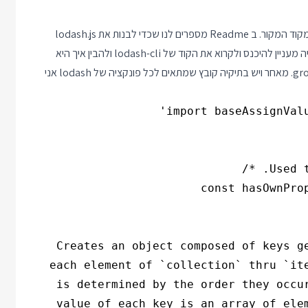
אנחנו מגלים ש lodash.js אינו חלק מקוד המקור. ב Readme מספרים לנו שכדי לבנות את lodash.js
נצטרך להתקין ספריה אחרת שנקראת lodash-cli. אולי ביום אחר יהיה מעניין להיכנס ולקרוא את הקוד של lodash-cli ולהבין איך היא
מייצרת את הקובץ הראשי. כרגע אני רוצה להתמקד בפונקציה groupBy. מאחר ויש בתיקיה קובץ שמתאים לכל פונקציה של lodash אני