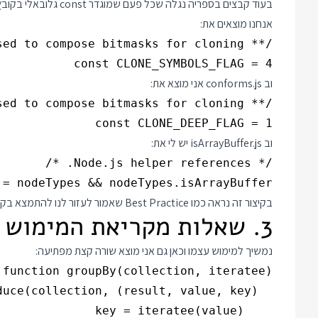
אנחנו מוצאים את:
const CLONE_SYMBOLS_FLAG = 4

וב conforms.js אני מוצא את:
const CLONE_DEEP_FLAG = 1

וב isArrayBuffer.js יש לי את:
 = nodeTypes && nodeTypes.isArrayBuffer

בקיצור זה נראה כמו Best Practice שאמור לעזור לנו להתמצא בקוד. אני לא בטוח כמה הוא אפקטיבי אבל לפחות הם עקביים.
3. שאלות מקריאת המימוש
נמשיך למימוש עצמו וכאן גם אני מוצא שורה קצת מפתיעה: