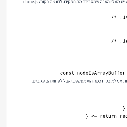
בעוד קבצים בספריה נגלה שכל פעם שמוגדר const גלובאלי בקובץ יש מעליו הערה שמסבירה מה תפקידו. לדוגמה בקובץ clone.js
const nodeIsArrayBuffer