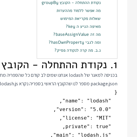
נקודת ההתחלה - הקובץ groupBy
מה אפשר ללמוד מההערות
שאלות מקריאת המימוש
מאיפה הגיע ה key?
מה זה baseAssignValue?
ומה לגבי hasOwnProperty?
נ.ב. מה קרה לנקודה פסיק?
1. נקודת ההתחלה - הקובץ groupBy
בכניסה למאגר של lodash אנחנו שמים לב קודם כ
package.json מספר לנו שהקובץ הראשי בספריה נקרא lodash.js: