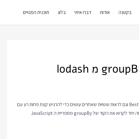
בקטנה
אודות
דברו איתי
בלוג
תוכנית המנויים
לקרוא קוד של אחרים זו דרך טובה לקבל רעיונות, ללמוד Best Practices וגם לראות שטויות שאחרים עושים כדי להרגיש קצת פחות רע עם
השטויות שלנו - והיום עם גיטהאב קל לקרוא אפילו מהטלפון. בואו ננסה יחד לקרוא את הקוד של groupBy מספריית ה JavaScript