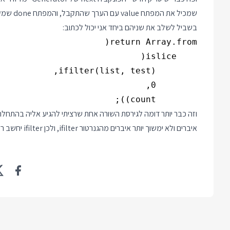
שמכיל את המפתח value עם הערך שהתקבל, והמפתח done שמקבל true אם אין יותר ערכים בגנרטור.
בשביל לשלב את שניהם ביחד אני יכול לכתוב:
        count));

איברים ולא ימשוך יותר איברים מהגנרטור ifilter, ולכן ifilter יחשב רק את האיברים שהוא באמת צריך.