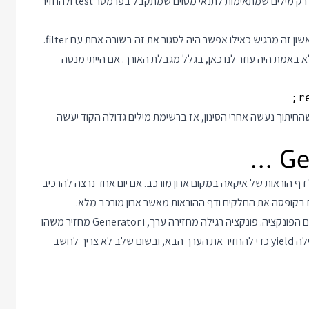
מטרת הפונקציה לקחת מערך של מילים מהמשתנה list, לסנן ממנו רק מילים שמתאימות לתנאי מסוים שמתקבל בפרמטר test ולהחזיר
הפונקציה עובדת אבל קריאה שלה משאירה טעם רע בפה. במבט ראשון זה מרגיש כאילו אפשר היה לסגור את זה בשורה אחת עם filter.
 במבט מעמיק יותר אנחנו מבינים ש Array.prototype.filter לא באמת היה עוזר לנו כאן, בגלל מגבלת האורך. אם הייתי מנסה
r
החיתוך נעשה אחרי הסינון, אז ברשימת מילים גדולה הקוד יעשה
 דף הוראות של איקאה במקום ארון מורכב. אם יום אחד נרצה להרכיב
ב JavaScript אני יכול לכתוב Generator אם אוסיף כוכבית לפני שם הפונקציה. פונקציה רגילה מחזירה ערך, ו Generator מחזיר משהו
שיודע לחשב ערכים. בתוך פונקציית ה Generator אני משתמש במילה yield כדי להחזיר את הערך הבא, ובשום שלב לא צריך לחשב