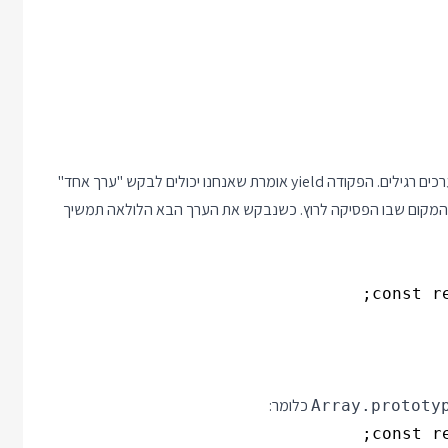
יודעת לרוץ גם על Generator וגם על מערכים רגילים. הפקודה yield אומרת שאנחנו יכולים לבקש "ערך אחד"
גם זוכרת את המקום שבו הפסיקה לרוץ. כשנבקש את הערך הבא הלולאה תמשיך
כלומר:
Array.prototy