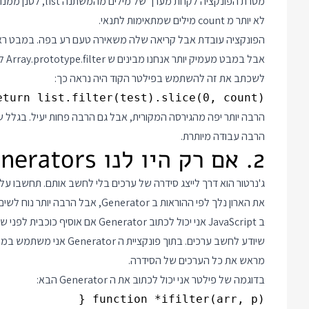
לא יותר מ count מילים שמתאימות לתנאי.
אבל
לשכתב את זה להשתמש בפילטר הקוד היה נראה כך:
eturn list.filter(test).slice(0, count);

הרבה יותר יפה מהגירסה המקורית, אבל גם הרבה פחות יעיל. בגלל ש
הרבה עבודה מיותרת.
2. אם רק היו לנו Generators ...
ג'נרטור הוא דרך לייצג סידרה של ערכים בלי לחשב אותם. תחשבו על
את הארון נלך לפי ההוראות ב Generator, אבל הרבה יותר נוח לשים בקופסה את החלקים ודף ההוראות מאשר ארון מורכב מלא.
מראש את כל הערכים של הסידרה.
בדוגמה של פילטר אני יכול לכתוב את ה Generator הבא: