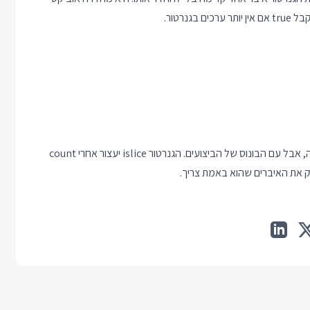
וזה כבר יותר דומה לגירסת השורה אחת שרציתי להגיע אליה בהתחלה, אבל עם הבונוס של הביצועים. הגנרטור islice יעצור אחרי count