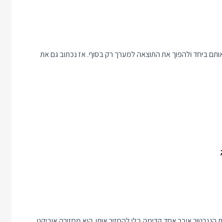
ני יכול לחבר אותם ביחד ולהפוך את התוצאה למערך רק בסוף. אז נכתוב גם את
דש - הפונקציה next של Generator "מזיזה" את הגנרטור איבר אחד קדימה בלי להחזיר אותו. היא מחזירה אוביקט