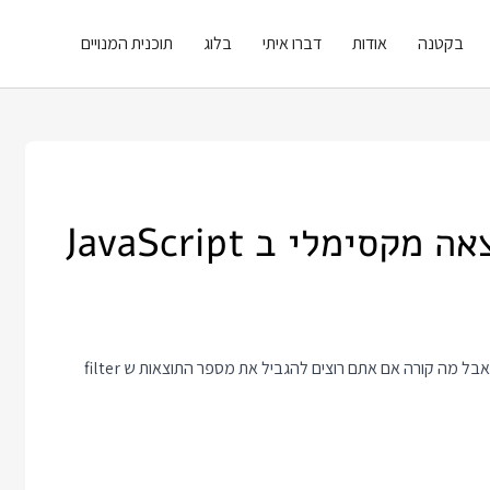
בקטנה
אודות
דברו איתי
בלוג
תוכנית המנויים
ימלי ב JavaScript
הפונקציה filter של JavaScript יודעת לסנן מערך לפי תנאי מסוים. אבל מה קורה אם אתם רוצים להגביל את מספר התוצאות ש filter