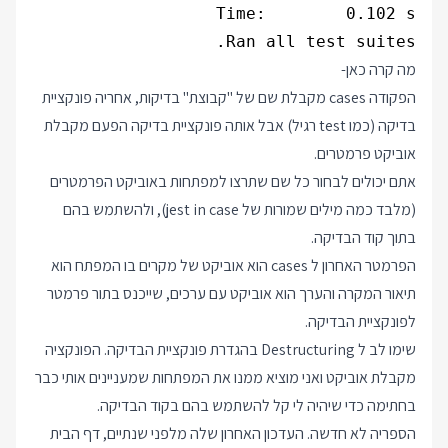
Ran all test suites.

מה קרה כאן-
הפקודה cases מקבלת שם של "קבוצת" בדיקות, אחריה פונקציית
בדיקה (כמו test רגיל) אבל אותה פונקציית בדיקה הפעם מקבלת
אוביקט פרמטרים.
אתם יכולים לבחור כל שם שתרצו למפתחות באוביקט הפרמטרים
(מלבד כמה מילים שמורות של jest in case), ולהשתמש בהם
בתוך קוד הבדיקה.
הפרמטר האחרון ל cases הוא אוביקט של מקרים בו המפתח הוא
תיאור המקרה והערך הוא אוביקט עם ערכים, שייכנס בתור פרמטר
לפונקציית הבדיקה.
שימו לב ל Destructuring בהגדרת פונקציית הבדיקה. הפונקציה
מקבלת אוביקט ואני מוציא ממנו את המפתחות שמעניינים אותי כבר
בחתימה כדי שיהיה לי קל להשתמש בהם בקוד הבדיקה.
הספריה לא חדשה. העדכון האחרון שלה מלפני שנתיים,
דף הבית