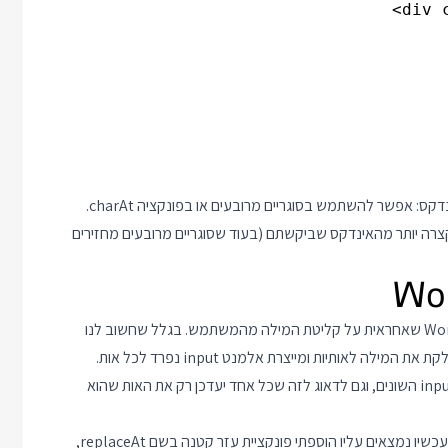
נשים לב שב JavaScript יש שתי דרכים לקבל אות במחרוזת לפי אינדקס: אפשר להשתמש בסוגריים מרובעים או בפונקציה charAt.
ת המקורית קצרה יותר מהאינדקס שביקשתם (בעוד שסוגריים מרובעים מחזירים
הקומפוננטה הכי מסובכת בדמו הזה היא קומפוננטת העזר WordInput שאחראית על קליטת המילה מהמשתמש. בגלל שחשוב לנו
להסתכל על המילה בתור אוסף של אותיות גם קומפוננטת הקלט מחלקת את המילה לאותיות ומייצרת אלמנט input נפרד לכל אות.
בשביל שזה יעבוד היה צריך לנהל את מעבר הפוקוס בין אלמנטי ה input השונים, וגם לדאוג לזה שכל אחד יעדכן רק את האות שהוא
בשביל הכתיבה למחרוזת במקום שמתאים לאינדקס של ה input שעכשיו נמצאים עליו הוספתי פונקציית עזר קטנה בשם replaceAt,