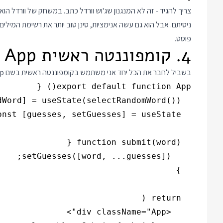
צריך להגיד - זה לא המנגנון שג'וש וורדל כתב. במשחק של וורדל הוא
פוסט.
4. קומפוננטה ראשית App
בשביל לחבר את הכל יחד אני משתמש בקומפוננטה ראשית בשם App שמציגה את ה WordInput למעלה ואחריו את כל הניחושים שהיו: