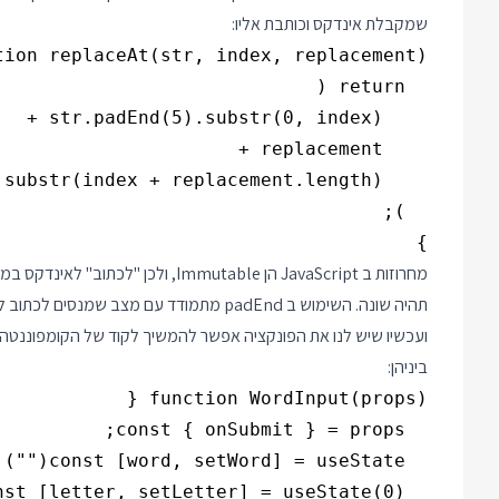
שמקבלת אינדקס וכותבת אליו:
}

מחרוזות ב JavaScript הן Immutable,
תהיה שונה. השימוש ב padEnd מתמודד עם מצב שמנסים לכתוב למחרוזת קצרה יותר מהאינדקס אליה ניסינו לכתוב.
ביניהן: