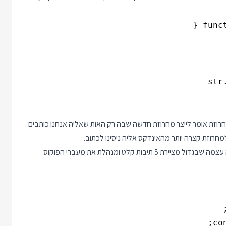
 ולכן "לכתוב" לאינדקס במחרוזת אומר לייצר מחרוזת חדשה שבה רק האות שאליה אנחנו כותבים
ועכשיו שיש לנו את הפונקציה אפשר להמשיך לקוד של הקומפוננטה עצמה שבגדול מציירת 5 תיבות קלט ומנהלת את מעברי הפוקוס