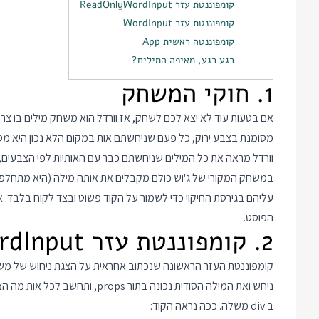
קומפוננטת עזר ReadOnlyWordInput
קומפוננטת עזר WordInput
קומפוננטה ראשית App
רגע רגע, מאיפה המילים?
1. חוקי המשחק
מסומנת בצבע ירוק, כל פעם שניחשתם אות במקום הלא נכון היא מס
וורדל מראה את כל המילים שניחשתם כבר עם האותיות לפי הצבעים, 
במשחק המקורי של ג'וש כולם מקבלים את אותה מילה (היא מתחלפת כל
עליהם בגירסת החיקוי כדי לשמור על הקוד פשוט ובצד לקוח בלבד.
הפוסט.
2. קומפוננטת עזר ReadOnlyWordInput
קומפוננטת העזר הראשונה שנכתוב אחראית על הצגת ניחוש של מ
ניחש ואת המילה הסודית נכונה בתו
ב div משלה. ככה נראה הקוד: