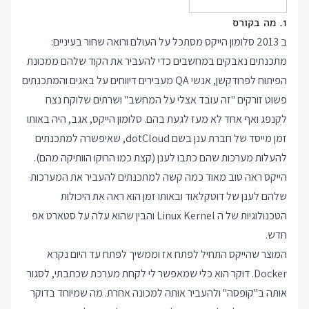
1. מה בקורס
ב 2013 סלומון הייקס מסתכל על העולם ורואה שחור בעיניים:
מתכנתים נאבקים במחשבים כדי להעביר את הקוד שלהם ממכונת
הפיתוח לפרודקשן, אנשי QA מעבירים דיווחים על באגים והמתכנתים
פשוט זורקים "זה עובד אצלי על המחשב" ושרתים שלוקח נצח
לקנפג ואף אחד לא מעז לגעת בהם. סלומון הייקס, אגב, היה באותו
זמן מייסד של חברת ענן בשם dotCloud, שאיפשרה למתכנתים
להעלות מערכות שהם כתבו לענן (קצת כמו הרוקו הוותיקה מהם).
הייקס ראה טוב מאוד כמה קשה למתכנתים להעביר את המערכות
שלהם לענן של דוטקלאוד ובאותו זמן הוא ראה את היכולות
הטכנולוגיות של ה Linux Kernel והבין שהוא עלה על סטארט אפ
חדש.
המוצר שהייקס התחיל לפתח אז וממשיך לפתח עד היום נקרא
Docker. דוקר הוא כלי שמאפשר לי לקחת מערכת שכתבתי, לסגור
אותה ב"קופסה" ולהעביר אותה למכונה אחרת. מה שמיוחד בדוקר