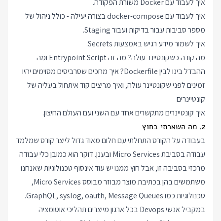
איך לעבוד עם Docker משורת הפקודה.
איך לעבוד עם docker-compose בצורה יעילה - כולל ניהול של
מספר סביבות עבור בדיקות ועבור Staging.
איך לשמור מידע רגיש באמצעות Secrets.
מה קורה כשקונטיינר עולה? מה זה Entrypoint Script ומה
ההבדל בינו לבין Dockerfile? איך מחכים שסרביסים מסוימים יהיו
זמינים לפני שקונטיינר עולה, ואיך מריצים קוד איתחול בעליה של
קונטיינרים
איך קונטיינרים מתקשרים אחד עם השני ועם העולם החיצון.
2. מה השארתי בחוץ
בעבודה על הקורס התחלתי עם חלום מאוד גדול לייצר קורס שמלמד
עבודה בסביבת Micro Services ובענן. דוקר הוא כמובן כלי עבודה
מרכזי בסביבה זו, אבל חוץ ממנו יש עוד אינסוף טכנולוגיות שאנחנו
משתמשים בהן בכתיבת מוצר מבוזר מבוסס Micro Services,
טכנולוגיות כמו GraphQL, syslog, oauth, Message Queues.
במקביל אנשי Devops בכל ארגון מייצרים תהליכי אוטומציה