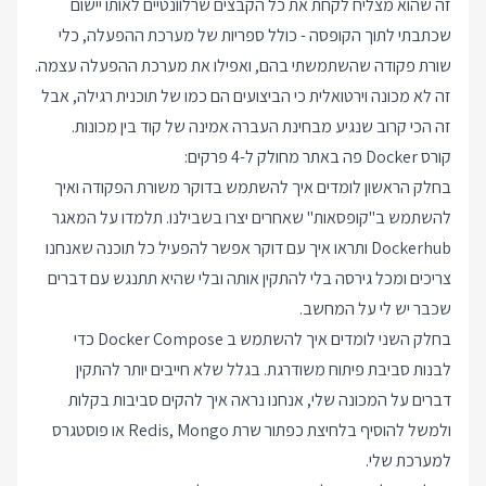
זה שהוא מצליח לקחת את כל הקבצים שרלוונטיים לאותו יישום
שכתבתי לתוך הקופסה - כולל ספריות של מערכת ההפעלה, כלי
שורת פקודה שהשתמשתי בהם, ואפילו את מערכת ההפעלה עצמה.
זה לא מכונה וירטואלית כי הביצועים הם כמו של תוכנית רגילה, אבל
זה הכי קרוב שנגיע מבחינת העברה אמינה של קוד בין מכונות.
קורס Docker פה באתר מחולק ל-4 פרקים:
בחלק הראשון לומדים איך להשתמש בדוקר משורת הפקודה ואיך
להשתמש ב"קופסאות" שאחרים יצרו בשבילנו. תלמדו על המאגר
Dockerhub ותראו איך עם דוקר אפשר להפעיל כל תוכנה שאנחנו
צריכים ומכל גירסה בלי להתקין אותה ובלי שהיא תתנגש עם דברים
שכבר יש לי על המחשב.
בחלק השני לומדים איך להשתמש ב Docker Compose כדי
לבנות סביבת פיתוח משודרגת. בגלל שלא חייבים יותר להתקין
דברים על המכונה שלי, אנחנו נראה איך להקים סביבות בקלות
ולמשל להוסיף בלחיצת כפתור שרת Redis, Mongo או פוסטגרס
למערכת שלי.