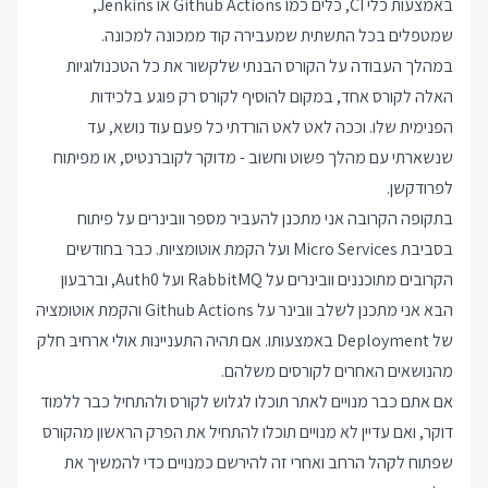
באמצעות כלי CI, כלים כמו Github Actions או Jenkins,
שמטפלים בכל התשתית שמעבירה קוד ממכונה למכונה.
במהלך העבודה על הקורס הבנתי שלקשור את כל הטכנולוגיות
האלה לקורס אחד, במקום להוסיף לקורס רק פוגע בלכידות
הפנימית שלו. וככה לאט לאט הורדתי כל פעם עוד נושא, עד
שנשארתי עם מהלך פשוט וחשוב - מדוקר לקוברנטיס, או מפיתוח
לפרודקשן.
בתקופה הקרובה אני מתכנן להעביר מספר וובינרים על פיתוח
בסביבת Micro Services ועל הקמת אוטומציות. כבר בחודשים
הקרובים
מתוכננים
וובינרים על RabbitMQ ועל Auth0, וברבעון
הבא אני מתכנן לשלב וובינר על Github Actions והקמת אוטומציה
של Deployment באמצעותו. אם תהיה התעניינות אולי ארחיב חלק
מהנושאים האחרים לקורסים משלהם.
אם אתם כבר מנויים לאתר תוכלו לגלוש לקורס ולהתחיל כבר ללמוד
דוקר, ואם עדיין לא מנויים תוכלו להתחיל את הפרק הראשון מהקורס
שפתוח לקהל הרחב ואחרי זה להירשם כמנויים כדי להמשיך את