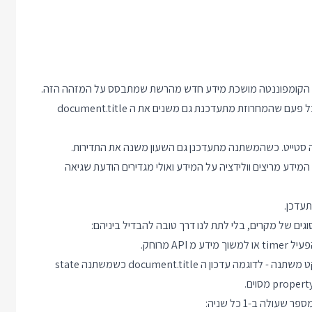
ן הקומפוננטה מושכת מידע חדש מהרשת שמתבסס על המזהה הזה.
קומפוננטה שומרת מחרוזת טקסט שמשמשת בתור title של הדף. כל פעם שהמחרוזת מתעדכנת גם משנים את ה document.title
ע מריצים וולידציה על המידע ואולי מגדירים הודעת שגיאה
יש אפקטים שצריכים לקרות רק כשאחד הערכים שמשפיע על האפקט משתנה - לדוגמה עדכון ה document.title כשמשתנה state