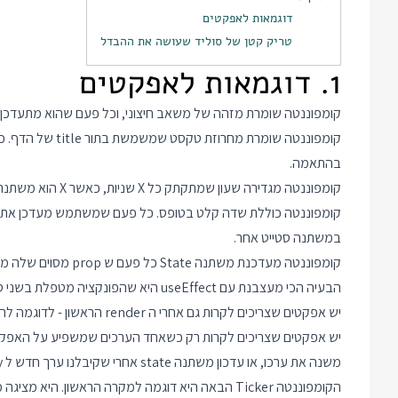
דוגמאות לאפקטים
טריק קטן של סוליד שעושה את ההבדל
1. דוגמאות לאפקטים
קומפוננטה שומרת מזהה של משאב חיצוני, וכל פעם שהוא מתעדכ
בהתאמה.
קומפוננטה מגדירה שעון שמתקתק כל X שניות, כאשר X הוא משתנה סטייט. כשהמשתנה מתעדכנן גם השעון משנה את התדירות.
קומפוננטה כוללת שדה קלט בטופס. כל פעם שמשתמש מעדכן את המיד
במשתנה סטייט אחר.
קומפוננטה מעדכנת משתנה State כל פעם ש prop מסוים שלה מתעדכן.
הבעיה הכי מעצבנת עם useEffect היא שהפונקציה מטפלת בשני סוגים של מקרים, בלי לתת לנו דרך טובה להבדיל ביניהם:
יש אפקטים שצריכים לקרות גם אחרי ה render הראשון - לדוגמה להפעיל timer או למשוך מידע מ API מרוחק.
משנה את ערכו, או עדכון משתנה state אחרי שקיבלנו ערך חדש ל property מסוים.
הקומפוננטה Ticker הבאה היא דוגמה למקרה הראשון. היא מציגה מספר שעולה ב-1 כל שניה: