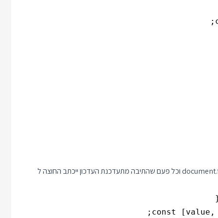
והקומפוננטה הבאה מציגה תיבת טקסט שכוללת את התוכן של document.title וכל פעם שהתיבה מתעדכנת העדכון ייכתב החוצה ל