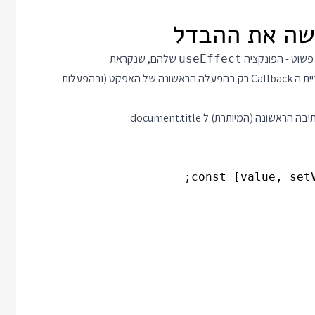
פשוט - הפונקציה
שלהם, שנקראת
useEffect
יכולה לקבל פרמטר שני מיוחד שיעבור לפונקציית ה Callback רק בהפעלה הראשונה של האפקט (ובהפעלות
ה (המיותרת) ל document.title: