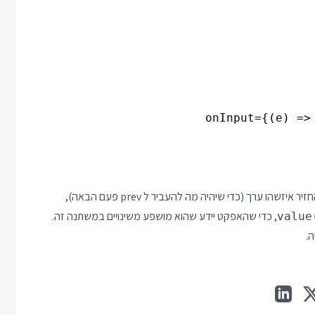
שימו לב שאצל סוליד בשביל להשתמש בטריק הזה האפקט חייב להחזיר איזשהו ערך (כדי שיהיה מה להעביר ל prev פעם הבאה),
, כדי שהאפקט יידע שהוא מושפע משינויים במשתנה זה.
value
.