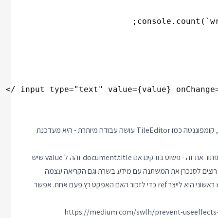
בעוד ש useEffect מציע פיתרון ממש טוב לסוג הראשון של אפקטים, קומפוננטה כמו TileEditor עושה עבודה מיותרת - היא מעדכנת
עכשיו תגידו ובצדק שבדוגמה הפשוטה של TitleEditor מאוד קל לפתור את זה - פשוט בודקים אם document.title זהה ל value שיש
חנו רוצים לסנכרן את המשתנה עם מידע בשרת וגם הקריאה עצמה
לוקחת זמן. הדרך המקובלת בריאקט לדלג על האפקט אחרי render ראשוני היא לייצר ref כדי לזכור האם האפקט רץ פעם אחת. אפשר
https://medium.com/swlh/prevent-useeffects-ca