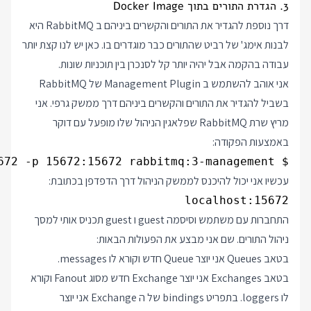
3. הגדרת התורים בתוך Docker Image
דרך נוספת להגדיר את התורים והקשרים ביניהם ב RabbitMQ היא
לבנות אימג' של רביט שהתורים כבר מוגדרים בו. כאן יש לנו קצת יותר
עבודה בהקמה אבל יהיה יותר קל לסנכרן בין תוכניות שונות.
אני אוהב להשתמש ב Management Plugin של RabbitMQ
בשביל להגדיר את התורים והקשרים ביניהם דרך ממשק גרפי. אני
מריץ שרת RabbitMQ שפלאגין הניהול שלו מופעל עם דוקר
באמצעות הפקודה:
$ docker run --rm -p 5672:5672 -p 15672:15672 rabbitmq:3-management

עכשיו אני יכול להיכנס לממשק הניהול דרך הדפדפן בכתובת:
localhost:15672

התחברות עם משתמש וסיסמה guest ו guest תכניס אותי למסך
ניהול התורים. שם אני מבצע את הפעולות הבאות:
בטאב Queues אני יוצר Queue חדש וקורא לו messages.
בטאב Exchanges אני יוצר Exchange חדש מסוג Fanout וקורא
לו loggers. בתפריט bindings של ה Exchange אני יוצר