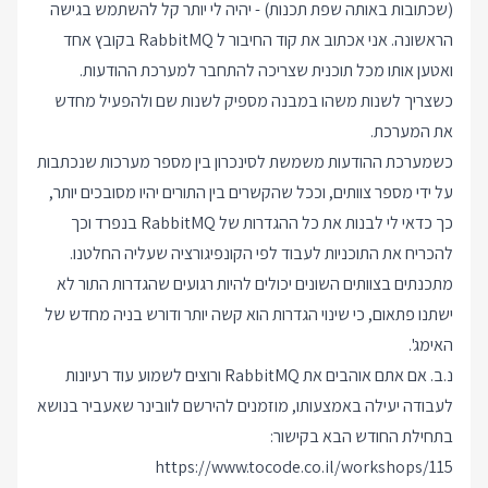
(שכתובות באותה שפת תכנות) - יהיה לי יותר קל להשתמש בגישה
הראשונה. אני אכתוב את קוד החיבור ל RabbitMQ בקובץ אחד
ואטען אותו מכל תוכנית שצריכה להתחבר למערכת ההודעות.
כשצריך לשנות משהו במבנה מספיק לשנות שם ולהפעיל מחדש
את המערכת.
כשמערכת ההודעות משמשת לסינכרון בין מספר מערכות שנכתבות
על ידי מספר צוותים, וככל שהקשרים בין התורים יהיו מסובכים יותר,
כך כדאי לי לבנות את כל ההגדרות של RabbitMQ בנפרד וכך
להכריח את התוכניות לעבוד לפי הקונפיגורציה שעליה החלטנו.
מתכנתים בצוותים השונים יכולים להיות רגועים שהגדרות התור לא
ישתנו פתאום, כי שינוי הגדרות הוא קשה יותר ודורש בניה מחדש של
האימג'.
נ.ב. אם אתם אוהבים את RabbitMQ ורוצים לשמוע עוד רעיונות
לעבודה יעילה באמצעותו, מוזמנים להירשם לוובינר שאעביר בנושא
בתחילת החודש הבא בקישור:
https://www.tocode.co.il/workshops/115