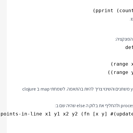
הפונקציה:
היא יותר מסובכת מהקווים האופקיים והאנכיים כי הפעם גם ה x וגם ה y משתנים והשינוי צריך להיות בהתאמה. לשמחתי map ב clojure