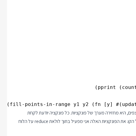
צפים, היא מחזירה מערך של פונקציות. כל פונקציה יודעת לקחת
מטריצה של לוח ולהעלות ב-1 את הערך שכתוב בנקודה ספציפית על הקו. את הפונקציות האלה אני מפעיל בתוך לולאת reduce על הלוח