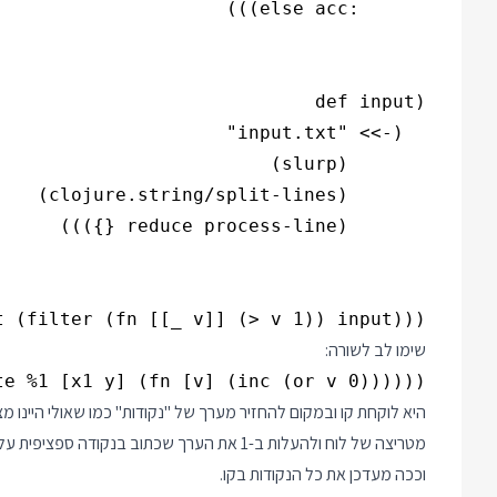
(pprint (count (filter (fn [[_ v]] (> v 1)) input)))

שימו לב לשורה:
(fill-points-in-range y1 y2 (fn [y] #(update %1 [x1 y] (fn [v] (inc (or v 0))))))

היא לוקחת קו ובמקום להחזיר מערך של "נקודות" כמו שאולי היינו מ
וככה מעדכן את כל הנקודות בקו.