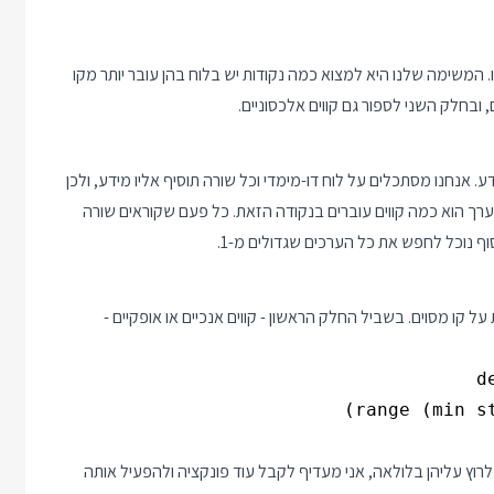
תחלה של הקו (עם x ו y) ונקודת סיום שלו. המשימה שלנו היא למצוא כמה נקודות יש בלוח בהן עובר יותר מקו
ובחלק השני לספור גם קווים אלכסוניים.
 אנחנו מסתכלים על לוח דו-מימדי וכל שורה תוסיף אליו מידע, ולכן
ל להשתמש ב Dictionary: המפתח הוא קואורדינטה (x, y) והערך הוא כמה קווים עוברים בנקודה הזאת. כל פעם שקוראים שורה
 קו מסוים. בשביל החלק הראשון - קווים אנכיים או אופקיים -
לרוץ עליהן בלולאה, אני מעדיף לקבל עוד פונקציה ולהפעיל אותה