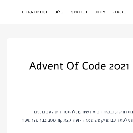
בקטנה
אודות
דברו איתי
בלוג
תוכנית המנויים
משחקים עם קלוז'ר: פיתרון Advent Of Code 2021
 על שפת תכנות חדשה, ובמיוחד כזאת שיודעת להתמודד יפה עם נתונים
ת עליהם. קלוז'ר בהחלט מתאימה להגדרה. את יום 5 הצלחתי לפתור עם טריק פשוט אחד - ועוד קצת קוד מסביבו. הנה הסיפור