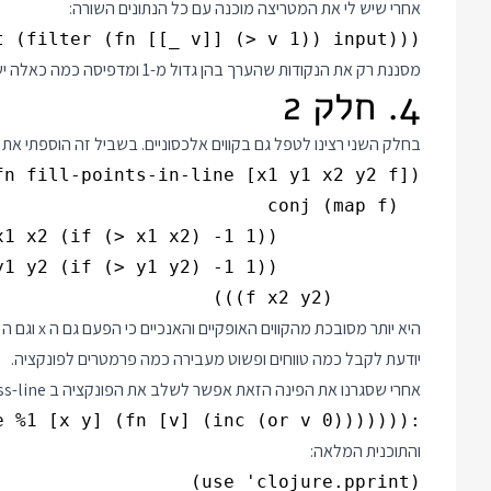
אחרי שיש לי את המטריצה מוכנה עם כל הנתונים השורה:
(pprint (count (filter (fn [[_ v]] (> v 1)) input)))

מסננת רק את הנקודות שהערך בהן גדול מ-1 ומדפיסה כמה כאלה יש.
4. חלק 2
בחלק השני רצינו לטפל גם בקווים אלכסוניים. בשביל זה הוספתי את 
        (f x2 y2)))

יודעת לקבל כמה טווחים ופשוט מעבירה כמה פרמטרים לפונקציה.
אחרי שסגרנו את הפינה הזאת אפשר לשלב את הפונקציה ב process-line ולהחליף את בלוק ה else שהיה שם ב:
:else (reduce #(%2 %1) acc (fill-points-in-line x1 y1 x2 y2 (fn [x y] #(update %1 [x y] (fn [v] (inc (or v 0))))))))))

והתוכנית המלאה: