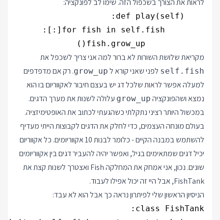
לראות את הצורך בשכפול הזה. שימו לב לפונקציה:
            fish.grow_up()

מקריאת שלושת השורות לא ברור למה אני צריך לשכפל את
לפני שאני קורא ל
. רק אם מדפדפים
grow_up
self.fish
למעלה אפשר לראות שלכל דג יש בעצם חיבור לאקווריום בו הוא
נמצא ושהפונקציה
עלולה לשנות את מערך הדגים.
grow_up
במכשול היותר רציני נתקלתי כשהגעתי לכתוב את האופטימיזציה.
בעולם מונחה העצמים, כדי לחלק את הדגים לקבוצות הייתי מעדיף
להשתמש במבנה הקיים - כלומר לבנות 10 אקווריומים. כל אקווריום
יכיל דגים שמתאימים בגיל, ואפשר יהיה להעביר דגים בין אקווריומים
שונים. נכון, אני אמחק את המחלקה Fish ואצטרך לשנות קצת את
FishTank, אבל היי זה יכול אפילו לעבוד.
הניסיון הראשון שלי לפיתרון נראה כך אבל הוא לא עבד: