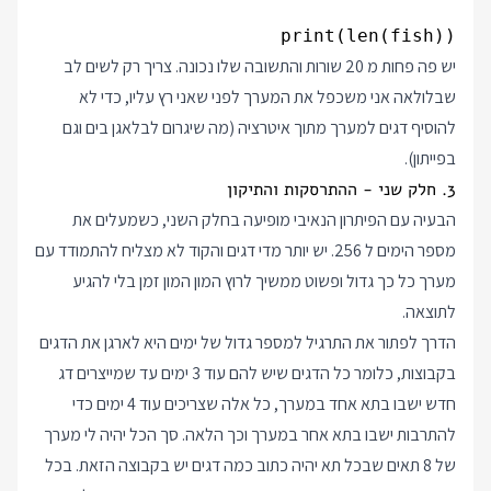
print(len(fish))

יש פה פחות מ 20 שורות והתשובה שלו נכונה. צריך רק לשים לב
שבלולאה אני משכפל את המערך לפני שאני רץ עליו, כדי לא
להוסיף דגים למערך מתוך איטרציה (מה שיגרום לבלאגן בים וגם
בפייתון).
3. חלק שני - ההתרסקות והתיקון
הבעיה עם הפיתרון הנאיבי מופיעה בחלק השני, כשמעלים את
מספר הימים ל 256. יש יותר מדי דגים והקוד לא מצליח להתמודד עם
מערך כל כך גדול ופשוט ממשיך לרוץ המון המון זמן בלי להגיע
לתוצאה.
הדרך לפתור את התרגיל למספר גדול של ימים היא לארגן את הדגים
בקבוצות, כלומר כל הדגים שיש להם עוד 3 ימים עד שמייצרים דג
חדש ישבו בתא אחד במערך, כל אלה שצריכים עוד 4 ימים כדי
להתרבות ישבו בתא אחר במערך וכך הלאה. סך הכל יהיה לי מערך
של 8 תאים שבכל תא יהיה כתוב כמה דגים יש בקבוצה הזאת. בכל