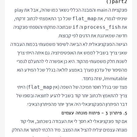
part2()

פונקציית ה main והמבנה הכללי נשאר כמו שהיה, אבל את play
שיניתי לגמרי, את
שכל כך התאמצתי לכתוב זרקתי,
flat_map
את
וה
שבתוכה מחקתי והוספתי פונקציה
if
process_fish
חדשה שמארגנת את הדגים לפי קבוצות.
הגישה הפונקציונאלית לא הביאה לשיפור משמעותי בכמות העבודה
שאני צריך בשביל לממש את האופטימיזציה. גם איתה הייתי צריך
לשנות חלק משמעותי מהקוד. היא כן אפשרה לי להתעלם לגמרי
מהסיפור של עדכון מערך באמצע לולאה בגלל שכל המידע הוא
Immutable, שזה נחמד.
מצד שני בגלל חוסר תמיכה של השפה (אין
) הייתי
flat_map
צריך להתאמץ ולכתוב יותר קוד בשביל להגיע לתוצאה ובסופו של
דבר הפיתרון הפונקציונאלי היה ארוך יותר מהפיתרון הנאיבי.
5. פיתרון 3 - פיתוח מונחה עצמים
אם קוד פונקציונאלי לא חסך לי את העבודה בשכתוב, אולי קוד
מונחה עצמים יצליח להציל את המצב. מיד הלכתי לפתור את החלק