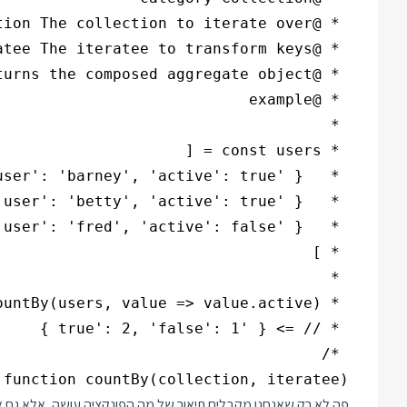
function countBy(collection, iteratee) {

פה לא רק שאנחנו מקבלים תיאור של מה הפונקציה עושה, אלא גם א