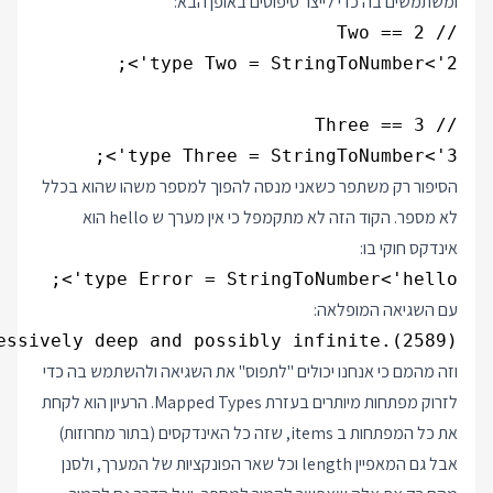
ומשתמשים בה כדי לייצר טיפוסים באופן הבא:
type Three = StringToNumber<'3'>;

הסיפור רק משתפר כשאני מנסה להפוך למספר משהו שהוא בכלל
לא מספר. הקוד הזה לא מתקמפל כי אין מערך ש hello הוא
אינדקס חוקי בו:
type Error = StringToNumber<'hello'>;

עם השגיאה המופלאה:
essively deep and possibly infinite.(2589)

וזה מהמם כי אנחנו יכולים "לתפוס" את השגיאה ולהשתמש בה כדי
לזרוק מפתחות מיותרים בעזרת Mapped Types. הרעיון הוא לקחת
את כל המפתחות ב items, שזה כל האינדקסים (בתור מחרוזות)
אבל גם המאפיין length וכל שאר הפונקציות של המערך, ולסנן