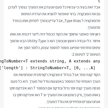
}

אבל זאת בעיה כי עכשיו כל פעם שנעדכן את המערך נצטרך לעדכן
גם את הפונקציה. ברור שאפשר להוציא את הגדרת הטיפוס
מהפונקציה ל Type Alias, אבל עדיין נצטרך לתחזק אותו בנפרד
מהמערך.
כיוון יותר מאתגר שחוסך את הקוד הכפול יהיה לייצר דינמית את אותו
איחוד. כלי עבודה ראשון שנצטרך הוא ה Utility Type הבא שהופך
טיפוס מחרוזתי שמייצג מספר למספר עצמו, כלומר הופך את
הטיפוס '2' לטיפוס 2:
  T extends keyof [0, ...A] ? A['length'] : StringToNumber<T, [0, ...A]>

הקוד קצת מוזר אבל בגדול זו פונקציה רקורסיבית שמחפשת את
הערך האמיתי של המספר באמצעות גודל של מערך. היא כל פעם
מנסה מערך קצת יותר גדול ובודקת אם המספר T הוא אינדקס חוקי
באותו מערך, ורק כשמצאנו את המערך ש T הוא אינדקס חוקי בו
אנחנו עוצרים ומחזירים את גודל המערך.