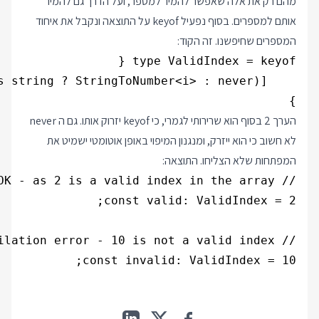
מהם רק את אלה שאפשר להמיר למספר, ועל הדרך גם להמיר
אותם למספרים. בסוף נפעיל keyof על התוצאה ונקבל את איחוד
המספרים שחיפשנו. זה הקוד:
}

הערך 2 בסוף הוא שרירותי לגמרי, כי keyof יזרוק אותו. גם ה never
לא חשוב כי הוא ייזרק, ומנגנון המיפוי באופן אוטומטי ישמיט את
המפתחות שלא הצליחו. התוצאה:
const invalid: ValidIndex = 10;
