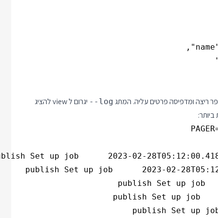
ריצה ומדפיסה פרטים עליה. המתג
יגרום ל view להציג
--log
ביותר: