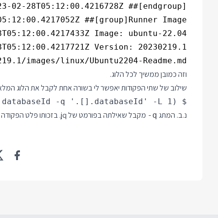
19.1/images/linux/Ubuntu2204-Readme.md

וזה כמובן ממשיך לכל הלוג.
שילוב של שתי הפקודות יאפשר לי בשורה אחת לקבל את הלוג המלא של ההרצה
$ PAGER= gh run view --log $(gh run list --json databaseId -q '.[].databaseId' -L 1)

נ.ב. המתג
מקבל שאילתה בפורמט של jq. בזכותו פלט הפקודה היה רק מזהה הריצה במקום ה JSON המלא.
-q