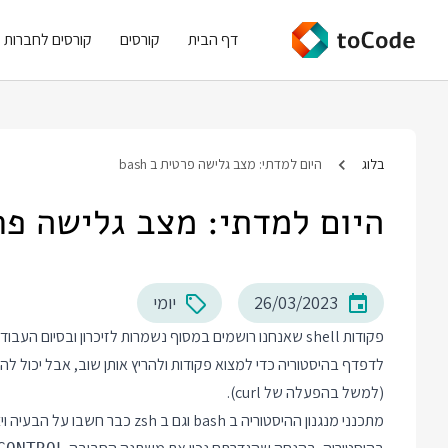
דף הבית
קורסים
קורסים לחברות
בלוג
היום למדתי: מצב גלישה פרטית ב bash
היום למדתי: מצב גלישה פרטית
26/03/2023
יומי
פקודות shell שאנחנו רושמים במסוף נשמרות לזיכרון ובסיום העבודה יישמרו לקובץ בשם
לדפדף בהיסטוריה כדי למצוא פקודות ולהריץ אותן שוב, אבל יכול ל
(למשל בהפעלה של curl).
מתכנני מנגנון ההיסטוריה ב bash ו