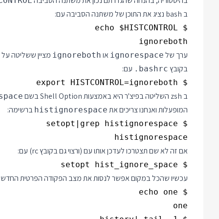
בהיסטוריה, בהנחה שהגדרתם נכון את משתנה הסביבה
CONTROL
ב bash נציג את התוכן של משתנה הסביבה עם:
ignoreboth

ערך של
או
מציין ששליטה על ה
ignoreboth
ignorespace
בקובץ
עם:
.bashrc
$ export HISTCONTROL=ignoreboth

ב zsh השליטה בפיצ'ר היא באמצעות Shell Option בשם
space
המופעלות ואנחנו צריכים את
ברשימה:
histignorespace
histignorespace

אם זה לא שם תצטרכו לעדכן אותו עם (ורצוי גם בקובץ rc) עם:
$ setopt hist_ignore_space

עכשיו שהכל במקום אפשר לנסות את מצב הפקודה הפרטית החדש שלנו