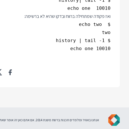
10010  echo one

ואז פקודה שמתחילה ברווח ובדקו שהיא לא ברשימה:
10010 echo one

אנחנו באוויר ומלמדים תכנות ברשת משנת 2014. אם אתם כאן זה אומר שאתם מסכימים ל