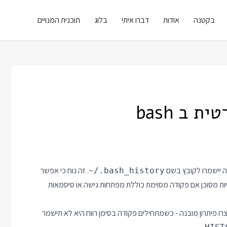
בקטנה
אודות
דברו איתי
בלוג
תוכנית המנויים
 ב bash
. זה נוח כי אפשר
~/.bash_history
היות מסוכן אם פקודה מסוימת כוללת מפתחות גישה או סיסמאות
גם ב zsh כבר חשבו על הבעיה ויצרו פיתרון מובנה - כשמתחילים פקודה בסימן רווח היא לא תישמר