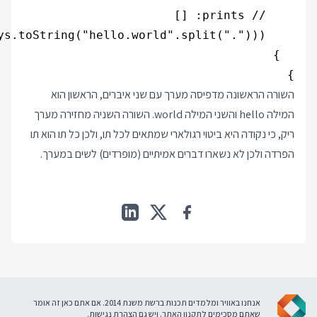
}

השורה הראשונה מדפיסה מערך עם שני איברים, הראשון הוא
המילה hello והשני המילה world. השורה השניה מחזירה מערך
ריק, כי נקודה היא ביטוי רגולארי שמתאים לכל תו, ולכן כל תו הוא תו
הפרדה ולכן לא נשארו דברים אמיתיים (מופרדים) לשים במערך.
אנחנו באוויר ומלמדים תכנות ברשת משנת 2014. אם אתם כאן זה אומר
שאתם מסכימים ל
תקנון האתר
. ויש גם
הצהרת נגישות
.