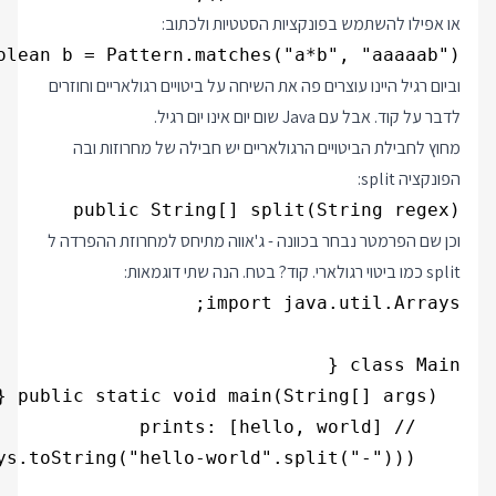
או אפילו להשתמש בפונקציות הסטטיות ולכתוב:
olean b = Pattern.matches("a*b", "aaaaab");

וביום רגיל היינו עוצרים פה את השיחה על ביטויים רגולאריים וחוזרים
לדבר על קוד. אבל עם Java שום יום אינו יום רגיל.
מחוץ לחבילת הביטויים הרגולאריים יש חבילה של מחרוזות ובה
הפונקציה split:
public String[] split(String regex)

וכן שם הפרמטר נבחר בכוונה - ג'אווה מתיחס למחרוזת ההפרדה ל
split כמו ביטוי רגולארי. קוד? בטח. הנה שתי דוגמאות: