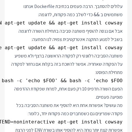
עלולים להסתבך. הרבה פעמים בכתיבת Dockerfile אנחנו
משתמשים ב
כדי לשלב כמה פקודות, לדוגמה:
&&
N apt-get update && apt-get install cowsay

אבל אם ננסה להוסיף משתנה סביבה בתחילת השורה לדוגמה
בשביל למנוע התקנה אינטרקטיבית צפויה לנו הפתעה:
e apt-get update && apt-get install cowsay

משתנה הסביבה רלוונטי רק לפקודה הראשונה ברצף ולא משפיע
על הפקודה שאחריה. אפשר להיווכח בזה בקלות אם נחזור לפקודה
מתחילת הפוסט:
 bash -c 'echo $FOO' && bash -c 'echo $FOO'

הפעם השורה תדפיס 10 רק פעם אחת, למרות שפקודת ההדפסה
מופיעה פעמיים.
מה עושים? אפשרות אחת היא להוסיף את משתנה הסביבה בכל
פקודה שמריצים גם כשמחברים כמה פקודות יחד, כלומר:
END=noninteractive apt-get install cowsay

אפשרות קצת יותר נוחה היא להוסיף אותו בשורת ENV לפני הרצת