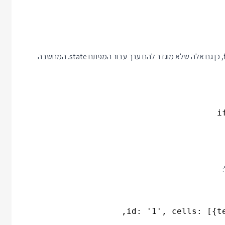
ואתם רוצים לעדכן אותו כך שה state של כל התאים יקבל ערך false, כן גם אלה שלא מוגדר להם ערך עבור המפתח state. המחשבה