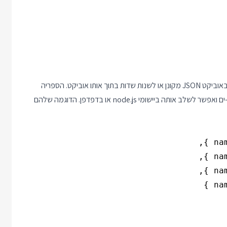
מ npm כוללת פונקציות לעבודה עם נתיבים בתוך JSON-ים ואפשר לשלב אותה ביישומי node.js או בדפדפן. הדוגמה שלהם