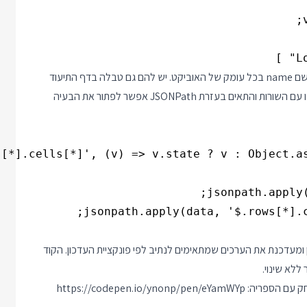
היא נתיב לכל הערכים שמתאימים למפתח בשם name בכל עומק של האוביקט. יש להם גם טבלה בדף התיעוד
עם כל הסימנים שאפשר לרשום בנתיב JSON. בחזרה לאוביקט שלנו עם השורות והתאים בעזרת JSONPath אפשר לפתור את הבעיה
וביקט, נתיב JSONPath ופונקציית עדכון ומעדכנת את הערכים שמתאימים לנתיב לפי פונקציית העדכון. הקוד
חק עם הספריה:
https://codepen.io/ynonp/pen/eYamWYp