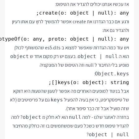
אז עכשיו אנחנו יכולים להגדיר את הטיפוס:
create(o: object | null): any;

ורגע אם כבר הגדרנו את create אפשר להמשיך לרוץ עם אותו רעיון
ולהגדיר גם את:
otypeOf(o: any, proto: object | null): any;

ויש עוד כמה הגדרות שאפשר למצוא ב
es5.d.ts
שהמשותף לכולן
הוא ה
. בעצם יש רק מקום אחד ש
object
object | null
מופיע בלי החיבור ל null וזה הטיפוס של הפונקציה
:
Object.keys
keys(o: object): string[];

אבל בניגוד למופעים האחרים פה אפשר לטעון שהטעות היא דווקא
של טייפסקריפט, כי אין בעיה להפעיל
גם על פרימיטיבים (לא
keys
שזה מועיל אבל זה כבר סיפור אחר).
בחזרה לאתגר שלנו - למה
הוא לא חלק מ
? למה
object
null
להגדיר טיפוס חדש כשכל פעם שמשתמשים בו זה כחלק מהחיבור
?
object | null