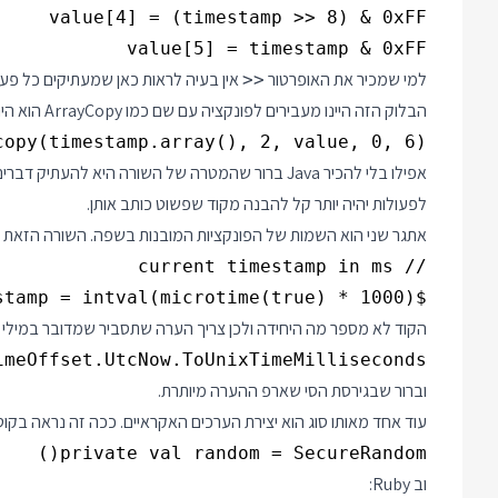
value[5] = timestamp & 0xFF

למי שמכיר את האופרטור
>>
הבלוק הזה היינו מעבירים לפונקציה עם שם כמו ArrayCopy הוא היה יותר קריא. נשווה עם Java:
opy(timestamp.array(), 2, value, 0, 6);

אפילו בלי להכיר Java ברור שהמטרה של השורה היא 
לפעולות יהיה יותר קל להבנה מקוד שפשוט כותב אותן.
אתגר שני הוא השמות של הפונקציות המובנות בשפה. השורה הזאת ב PHP ממחישה את הסיפו
$timestamp = intval(microtime(true) * 1000);

הקוד לא מספר מה היחידה ולכן צריך הערה שתסביר שמדובר במילי שנ
eOffset.UtcNow.ToUnixTimeMilliseconds();

וברור שבגירסת הסי שארפ ההערה מיותרת.
עוד אחד מאותו סוג הוא יצירת הערכים האקראיים. ככה זה נראה בקוטל
private val random = SecureRandom()

וב Ruby: