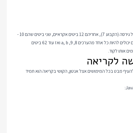
המבנה של UUID7 כולל 48 ביטים של תווית זמן, אחרי זה 4 ביטים של גירסה (הקבוע 7), אחריהם 12 ביטים אקראיים, שני ביטים שהם 10 -
שבגלל שאנחנו מייצגים את הערך כמחרוזת ותו במחרוזת הוא 4 ביטים יכולים להיות כל אחד מהערכים 8, 9, a, b ואז עוד 62 ביטים
ם אותו לקוד.
העיף מבט בכל המימושים אצל אנטון, הקושי בקריאה הוא תמיד