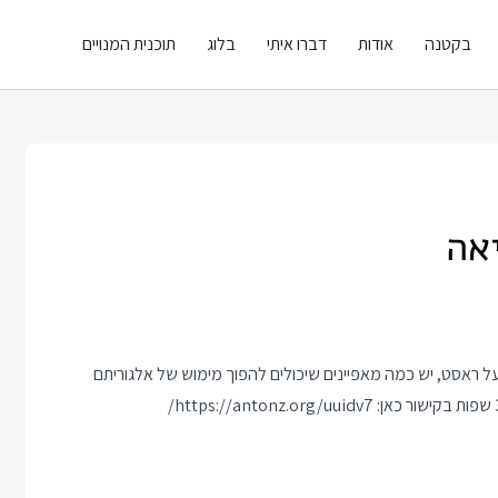
בקטנה
אודות
דברו איתי
בלוג
תוכנית המנויים
אה
JavaSc, על פייתון, על פרל או על ראסט, יש כמה מאפיינים שיכולים להפוך מימוש של אלגוריתם
https://antonz.org/uuidv7/