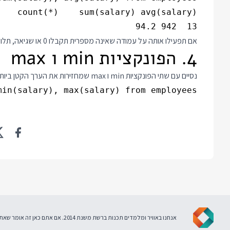
13  942 94.2

אם תפעילו אותה על עמודה שאינה מספרית תקבלו 0 או שגיאה, תלוי בבסיס הנתונים.
4. הפונקציות min ו max
נסיים עם שתי הפונקציות min ו max שמחזירות את הערך הקטן ביותר והגדול ביותר בקלט:
in(salary), max(salary) from employees;

אנחנו באוויר ומלמדים תכנות ברשת משנת 2014. אם אתם כאן זה אומר שאתם מסכימים ל