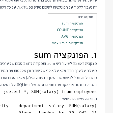
עד עכשיו השתמשנו בבסיס הנתונים בתור מחסן לטבלאות אקסל - אנח
זה נעבור ללמוד על הפונקציות לסיכום מידע ונפעיל אותן על כל השור
תוכן עניינים
הפונקציה sum
הפונקציה COUNT
הפונקציה AVG
הפונקציות min ו max
1. הפונקציה sum
פונקציה ראשונה לשיעור היא sum, ותפקידה לח
(בשביל זה נוכל להשתמש בסימן
בצורה רגילה) אלא תסכום את הע
+
בשביל הדוגמה אני אקח את נתוני הדוגמה של SQLime ועל בסיס הנתונים אפעיל:
select *, SUM(salary) from employees;

התוצאה עשויה להפתיע:
11  Diane   London  hr  70  942
