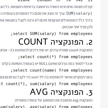
קיבלנו תוצאה אחת והיא השורה הראשונה ברשימת התוצאות. כל ה
. ערך זה מציג את סכום כל המספרים בעמודת ה salary.
SUM(salary)
בדרך כלל כשמפעילים פונקציות סיכום לא נרצה לקבל בתוצאות את ה
ולכן סביר יותר שנכתוב:
select SUM(salary) from employees;

2. הפונקציה COUNT
הפונקציה count סופרת ערכים. יש שתי דרכים להשתמש בה - אנחנו יכולים להשתמש בה כדי לספור כמה שורות יש בקלט:
select count(*) from employees;

או כדי לספור כמה ערכים שאינם NULL יש בעמודה מסוימת בקלט:
select count(name) from employees;

בשני המקרים אפשר להשתמש בה ליד sum כדי לקבל גם סכום וגם מספר הערכים:
ct count(*), sum(salary) from employees;

3. הפונקציה AVG
הפונקציה avg מחשבת את הממוצע של עמודה מספרית:
um(salary), avg(salary) from employees;
