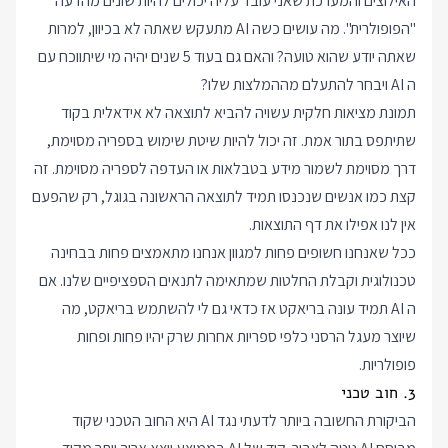
האילוצים והמערכת שאני עובד עליה יכולים להיות שונים מהדעה
"הפופולרית". מה עושים כשה AI מתעקש שאתה לא בכיוון, למרות
שאתה יודע שהוא טועה? והאם גם בעוד 5 שנים יהיה מי שיתווכח עם
ה AI ויבחר להתעלם מההמלצות שלו?
תמונת מציאות חלקית עשויה להביא לתוצאה לא אידאלית בקוד
שתיתפס בתור אמת. זה יכול להיות שיטת שימוש בספריה מסוימת,
דרך מסוימת לשמור מידע בטבלאות או העדפה לספריה מסוימת. זה
קצת כמו אנשים שנכנסו תמיד לתוצאה הראשונה בגוגל, רק שהפעם
אין לנו אפילו את דף התוצאות.
ככל שאנחנו חשופים פחות למגוון אנחנו מתאמצים פחות בבחינה
טכנולוגית וקבלת החלטות שמתאימה לתנאים הספציפיים שלנו. אם
ה AI תמיד עונה בריאקט אז כדאי גם לי להשתמש בריאקט, מה
שיוצר מעגל הרסני כלפי ספריות אחרות שרק יהיו פחות ופחות
פופולריות.
3. חוב טכני
הביקורת החשובה ביותר לדעתי נגד AI היא החוב הטכני שקוד