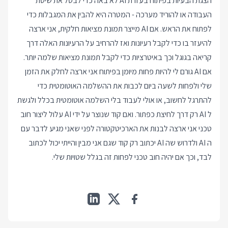
הצגת הבעיות בפיתוח בעזרת AI לא באה כדי לבטל את שיטת
העבודה או להוריד מערכה - המטרה היא להבין את המגבלות כדי
לפתוח את הראש. אם AI מייצר תמונת מציאות חלקית, אני ארצה
להיעזר בו כדי לקבל רעיונות ואז להרחיב על הרעיונות האלה דרך
קריאה בגוגל וכך באיטרציות כדי לקבל תמונת מציאות שלמה יותר.
אם AI גורם לי להיות פחות מיומן בפיתוח אני ארצה לחלק את הזמן
שלי ולפחות לשעה ביום לכבות את ההשלמה האוטומטית כדי
להתרגל לחשוב, או אולי לעבוד בלי השלמה אוטומטית בכלל ולגשת
ל AI רק דרך לחיצת כפתור. ואם קוד שנוצר על ידי AI עלול ליצור חוב
טכני אני ארצה לבנות את הארכיטקטורה לפני שאני מגיע לדבר עם
ה AI ולדרוש שה AI יכתוב רק קוד שגם אני מבין והייתי יכול לכתוב
לבד, וכך אם יהיה חוב טכני לפחות זה בגלל שטויות שלי.