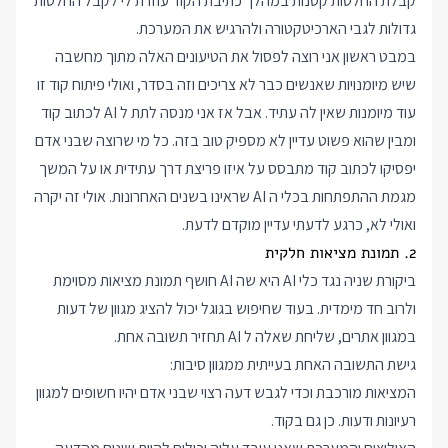
קבלת החלטות קטנות במהלך כתיבת הקוד עוזרת לי לקבל החלטות
גדולות לגבי הארכיטקטורה ולהרגיש את המערכת.
במבט ראשון אני רוצה לפסול את הטיעונים האלה מתוך מחשבה
שיש מיומנויות שאנשים כבר לא צריכים וזה בסדר, ואולי פיתוח קוד זו
עוד מיומנות שאין לה עתיד. אבל אז אני מנסה לתת ל AI לכתוב קוד
ומבין שהוא פשוט עדיין לא מספיק טוב בזה. כל מי שרוצה שבני אדם
יפסיקו לכתוב קוד מתבסס על איזו פריצת דרך עתידית או על המשך
מגמת ההתפתחות בכלי ה AI שראינו בשנים האחרונות. אולי זה יקרה
ואולי לא, כרגע לדעתי עדיין מוקדם לדעת.
2. תמונת מציאות חלקית
ביקורת שניה נגד כלי AI היא שה AI חושף תמונת מציאות מסוימת
ולרוב חד מימדית. בעוד שחיפוש בגוגל יכול להציג מגוון של דעות
במגוון אתרים, שליחת שאלה ל AI תחזיר תשובה אחת.
גישת התשובה האחת בעייתית ממגוון סיבות:
המציאות מורכבת וכדי לגבש דעה רצוי שבני אדם יהיו חשופים למגוון
רעיונות ודעות. כן גם בקוד.