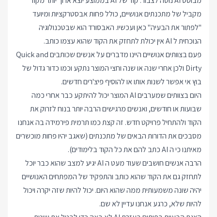
מבוסס AI נוטה לצבור. קוד של AI בממוצע יוצא ארוך יותר מקוד
מקביל של מתכנתים אנושיים, כולל פחות אבסטרקציות ומיועד
"לפתור את הבעיה" כאן ועכשיו. האבסורד הוא שבטכנולוגיה
הנוכחית ל AI אין יכולת לתחזק את הקוד שהוא עצמו כותב.
פעם בצוותים אנושיים היינו מדברים על אנשים שכותבים Quick and
Dirty ולכן אחרי שנה או שנה וחצי המוצר נתקע וכמו כדור גדול של
בוץ אי אפשר לשנות אותו או להוסיף פיצ'רים חדשים.
היום בצוותים שמערבים AI המוצר יכול להיתקע כבר אחרי כמה
שבועות או חודשים, ואנשים מרגישים הרבה יותר בנוח לזרוק את
הקוד ולהתחיל פרויקט חדש. זה קצת כמו תרמית פירמידה בה אנחנו
מסבכים את הדורות הבאים של מתכנתים (שאגב יהיו פחות מוכשרים
מאיתנו כי ה AI כתב להם את כל הקוד בלימודים).
הרבה אנשים חושבים שעוד מעט ה AI יגיע למצב שהוא כבר יוכל
לתחזק גם את הקוד שהוא כותב והתפקיד של המפתחים האנושיים
יהיה שונה משמעותית ממה שהוא היום. יכול להיות שזה יקרה ויכול
להיות שלא, כרגע אנחנו עדיין לא שם.