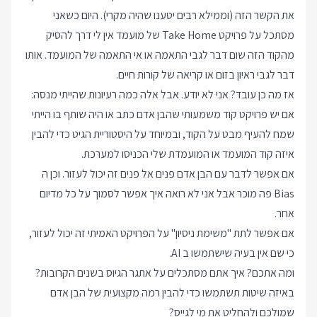
את הקשר הזה (וממילא רבים יטענו שהיה מקרי). היום כשאני
מסתכל על פרויקט Take Home של מועמד אין לי דרך להסיק
מהקוד הזה שום דבר לגבי התאמה או אי התאמה של המועמד. אותו
דבר לגבי ראיון בזום או קריאה של קורות חיים.
אז מה כן עובד? אני לא יודע. אבל אלה כמה רעיונות שהייתי מנסה:
אם יש פרויקט קוד משמעותי שהבן אדם כתב או היה שותף בו הייתי
שמח להעיף מבט על הקוד, ובמיוחד על היסטוריית הגיט כדי להבין
איזה קוד המועמד או המועמדת שלי הכניסו למערכת.
אם אפשר לדבר עם הבן אדם פנים אל פנים זה יכול לעזור. וכן ה
Bias פה מוכר אבל אני לא רואה איך אפשר לסמוך על כל מדיום
אחר.
אם אפשר לתת "משימת ניסיון" על הפרויקט האמיתי זה יכול לעזור,
כי שם אין בעיה שישתמשו ב AI.
ומה אתכם? איך אתם מסתכלים על אתגר הגיוס בשנים הקרובות?
באיזה שיטות תשתמשו כדי להבין רמה מקצועית של הבן אדם
שמולכם ולהחליט את מי לגייס?