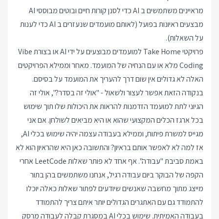
מראיינים משתמשים ב AI כדי לסנן קורות חיים ובוטים מבוססי AI
מבצעים ראיונות בפועל (לאותם מועמדים שנעזרים ב AI כדי לענות
על השאלות).
פרויקטי Take Home למועמדים מבוצעים על ידי AI או בצורת Vibe
Coding מלא או עם הנחיה של המועמד. מאחר וממילא הפרויקטים
האלה לא גדולים אין שום דרך להעריך את המועמד על בסיסם.
בנקודה הזאת אפשר לעצור ולשאול - "אולי זה בסדר?", אולי זה
הגיוני לתת למועמד הזדמנות להראות את היכולות שלו תוך שימוש
בכל ארגז הכלים המקצועי שהוא או היא מביאים לשולחן. אם אני
מגייס למשרת פיתוח, וממילא בעבודה עצמה יהיה שימוש בכלי AI,
אז למה לא לאפשר אותם בראיון? והתשובה כאן היא שהראיון הוא לא
באמת סביבת "עבודה". אף אחד לא פותר שאלות LeetCode אחרי
הקפה של הבוקר ביום עבודה רגיל, אנחנו משתמשים בהן בתור
מייצג מתוך מחשבה שאנשים שיודעים לפתור שאלות כאלה יוכלו
להתמודד גם עם האתגרים הגדולים יותר איתם צריך להתמודד
בעבודה האמיתית. שימוש בכלי AI במסגרת קבלה לעבודה מרסק