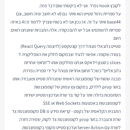
לקובץ hook נפרד. אני לא ביקשתי שום דבר מזה.
על ספריית ניהול סטייט הוא וויתר. גם v0 לא חשב שזה חשוב, וגם
base44 וויתר על זה. אז נכון אני לא בטוח שצריך ללמוד מ AI באיזה
ספריות להשתמש אבל יש להם נקודה. אלה התבניות שאנחנו רואים
היום:
סטייט גלובאלי מנוהל דרך קונטקסט (לדוגמה React Query)
בצורה שקופה. אפשר להגיד שבמקום לחלק את האפליקציה ל
slices בסגנון רידאקס אנחנו מחלקים אותו ל"תחומי אחריות
גלובאליים" כשכל תחום אחריות מנוהל על ידי ספריה נפרדת.
מבנה שטוח של קומפוננטה ראשית שמנהלת סטייט ומעבירה אותו
בתור prop לילדים, במקום עץ עמוק של קומפוננטות.
הסתמכות גדולה יותר על קוד צד שרת ועדכון הסטייט ישירות
לקומפוננטות באמצעות Web Sockets או SSE.
התבנית הקלאסית של נקסט - קריאת מידע מ DB מקומפוננטת צד
שרת והעברה בתור prop לקומפוננטת צד לקוח, שמירה חזרה
לשרת עם Server Action ועדכון סטייט מקומי בקומפוננטות.