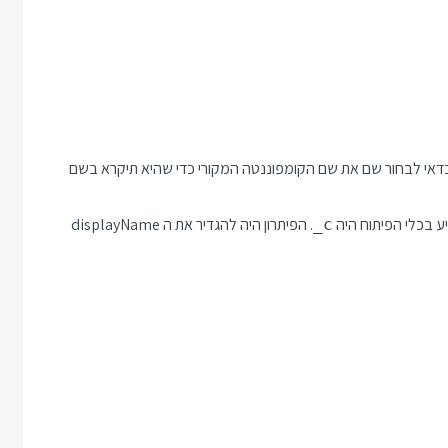
פיעה עם השם foo. וכן ברוב המקרים כדאי לבחור שם את שם הקומפוננטה המקורי כדי שהיא תיקרא בשם
. הפיתרון היה להגדיר את ה displayName
_c