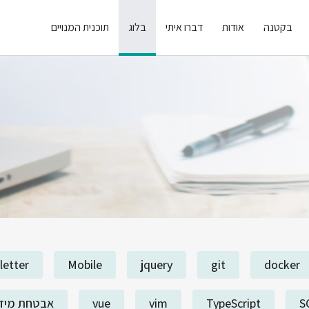
בקטנה
אודות
דברו איתי
בלוג
תוכנית המנויים
letter
Mobile
jquery
git
docker
S
TypeScript
vim
vue
אבטחת מיד