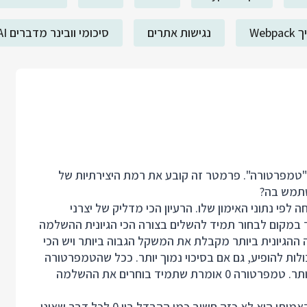
Webp
נגישות אתרים
סיכומי וובינר מדברים AI
פרמטר "טמפרטורה". פרמטר זה קובע את רמת היצירתיות של
שתמש בה?
לפי נתוני האימון שלו. הרעיון הכי מדליק של יצרני
במקום לבחור תמיד להשלים בצורה הכי הגיונית ההשלמה
ההגיונית ביותר מקבלת את המשקל הגבוה ביותר ויש הכי
ולות להופיע, גם אם בסיכוי נמוך יותר. ככל שהטמפרטורה
נמוכה יותר כך גדל הסיכוי שנקבל את התוצאה הסבירה ביותר. טמפרטורה 0 אומרת שתמיד בוחרים את ההשלמה
לקח לי יותר מדי זמן להבין שההבדל בין 0.2 ל 0.8 בעולם האמיתי הוא לא כזה חשוב כמו ההבדל בין 0 לכל דבר שאינו