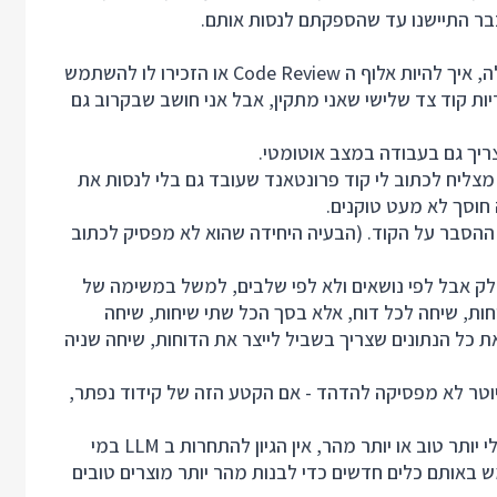
כבר התיישנו עד שהספקתם לנסות אותם.
סקילים שהסבירו לסוכן איך להיות מתכנת פרונטאנד מעולה, איך להיות אלוף ה Code Review או הזכירו לו להשתמש
יות קוד צד שלישי שאני מתקין, אבל אני חושב שבקרוב גם
ריך גם בעבודה במצב אוטומטי.
 קודקס מצליח לכתוב לי קוד פרונטאנד שעובד גם בלי לנסות את
חוסך לא מעט טוקנים.
ת ההסבר על הקוד. (הבעיה היחידה שהוא לא מפסיק לכתוב
לק אבל לפי נושאים ולא לפי שלבים, למשל במשימה של
 20 דוחות חדשים למערכת החלוקה לא תהיה 20 שיחות, שיחה לכל דוח, אלא בסך הכל שתי שיחות, שיחה
ונה מעדכנים את כל קוד המערכת כדי לשמור ב DB את כל הנתונים שצריך בשביל לייצר את הדוחות, שיחה שניה
יוטר לא מפסיקה להדהד -
אם הקטע הזה של קידוד נפתר,
כשם שאנחנו לא מתחרים עם הקומפיילר במי כותב אסמבלי יותר טוב או יותר מהר, אין הגיון להתחרות ב LLM במי
באותם כלים חדשים כדי לבנות מהר יותר מוצרים טובים