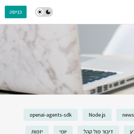
כניסה
openai-agents-sdk
Node.js
news
ע
דיבור מול קהל
יומי
יזמות