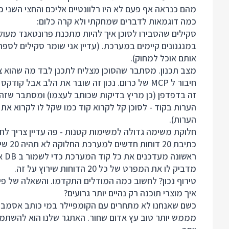
מהם כנראה אף פעם לא היו רלוונטיים אליכם והחצי השני 
כמה דוגמאות לדברים שמחקתי ולא קרה כלום:
במנגנונים קיימים במערכת. (עדיין אני שומר סקילים לספר
אותם אוכל למחוק).
מצב תכנון. מסתבר שהסוכן מצליח לתכנן לבד מה שהוא צ
חיבור ל MCP של כרום. נכון זה שובר את הלב אבל
זה בדפדפן (כן מריץ בדיקות שכותב לעצמו) ומסתבר שזה 
הערות בקוד - לסוכן קל לקרוא קוד כמו שקל לו לקרוא א
הערות).
חלוקת משימה גדולה למשימות קטנות - פה עדיין צריך לח
כתיבת
ראש
מדביק לו את המפרט של כל 20 הדוחות שירוץ על זה.
טירוף נכון? לחשוב כמה המודלים התקדמו. והשאלה של פ
איך מוצרי תוכנה רק נהיים יותר גרועים?
מממש יותר טוב עץ אדום שחור. האתגר שלנו הוא להשתמש 